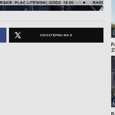
UDOSTĘPNIJ NA X
P
2
P