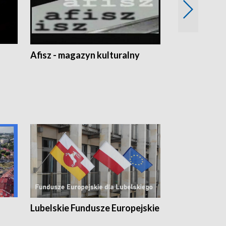
Afisz - magazyn kulturalny
Zobacz, co s
Lubelskie Fundusze Europejskie