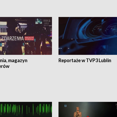
nia, magazyn
Reportaże w TVP3 Lublin
erów