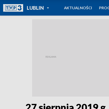
POWRÓT DO
LUBLIN
AKTUALNOŚCI
PRO
TVP REGIONY
27 sierpnia 2019 g.