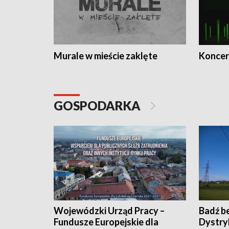
Murale w mieście zaklęte
Koncer
GOSPODARKA
Wojewódzki Urząd Pracy –
Badź b
Fundusze Europejskie dla
Dystry