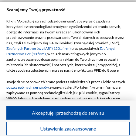
Szanujemy Twoją prywatność
Dołącz do nas:
Kliknij "Akceptuję i przechodzę do serwisu", aby wyrazić zgody na
korzystanie z technologii automatycznego śledzenia i zbierania danych,
TVP
dostęp do informacji na Twoim urządzeniu końcowym i ich
Abonament TVP
przechowywanie oraz na przetwarzanie Twoich danych osobowych przez
Regulamin TVP
nas, czyli Telewizję Polską S.A. w likwidacji (zwaną dalej również „TVP”),
Emisja w TVP
Polityka prywatności
Zaufanych Partnerów z IAB* (1201 firm)
oraz pozostałych
Zaufanych
Partnerów TVP (93 firm)
, w celach marketingowych (w tym do
Centrum informacji TVP
Moje zgody
zautomatyzowanego dopasowania reklam do Twoich zainteresowań i
mierzenia ich skuteczności) i pozostałych, które wskazujemy poniżej, a
Naziemna Telewizja Cyfrowa
Pomoc
także zgody na udostępnianie przez nas identyfikatora PPID do Google.
Sklep TVP
Biuro reklamy
Twoje dane osobowe zbierane podczas odwiedzania przez Ciebie naszych
Rada Programowa
Kontakt
poszczególnych serwisów
zwanych dalej „Portalem”, w tym informacje
zapisywane za pomocą technologii takich jak: pliki cookie, sygnalizatory
System NOS
WWW lub innych podobnych technologii umożliwiających świadczenie
dopasowanych i bezpiecznych usług, personalizację treści oraz reklam,
Informacje o nadawcy
Kanały
udostępnianie funkcji mediów społecznościowych oraz analizowanie
Akceptuję i przechodzę do serwisu
ruchu w Internecie.
Program dla prasy
©2026 Telewizja Polska S.A. w likwidacji
Biuro Reklamy
Twoje dane osobowe zbierane podczas odwiedzania przez Ciebie
Ustawienia zaawansowane
poszczególnych serwisów
na Portalu, takie jak adresy IP, identyfikatory
Ogłoszenie przetargowe