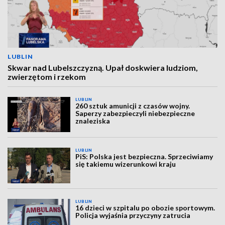
LUBLIN
Skwar nad Lubelszczyzną. Upał doskwiera ludziom,
zwierzętom i rzekom
LUBLIN
260 sztuk amunicji z czasów wojny.
Saperzy zabezpieczyli niebezpieczne
znaleziska
LUBLIN
PiS: Polska jest bezpieczna. Sprzeciwiamy
się takiemu wizerunkowi kraju
LUBLIN
16 dzieci w szpitalu po obozie sportowym.
Policja wyjaśnia przyczyny zatrucia