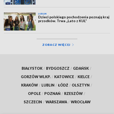
LUBLIN
Dzieci polskiego pochodzenia poznają kraj
przodków. Trwa „Lato z KUL”
ZOBACZ WIĘCEJ
BIAŁYSTOK
/
BYDGOSZCZ
/
GDAŃSK
/
GORZÓW WLKP.
/
KATOWICE
/
KIELCE
/
KRAKÓW
/
LUBLIN
/
ŁÓDŹ
/
OLSZTYN
/
OPOLE
/
POZNAŃ
/
RZESZÓW
/
SZCZECIN
/
WARSZAWA
/
WROCŁAW