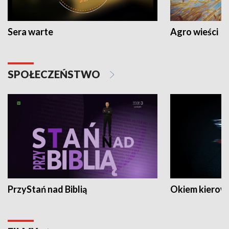
Sera warte
Agro wieści
SPOŁECZEŃSTWO
PrzyStań nad Biblią
Okiem kierow