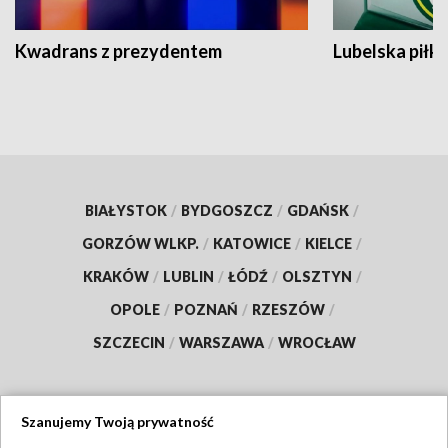
Kwadrans z prezydentem
Lubelska piłk
BIAŁYSTOK
/
BYDGOSZCZ
/
GDAŃSK
/
GORZÓW WLKP.
/
KATOWICE
/
KIELCE
/
KRAKÓW
/
LUBLIN
/
ŁÓDŹ
/
OLSZTYN
/
OPOLE
/
POZNAŃ
/
RZESZÓW
/
SZCZECIN
/
WARSZAWA
/
WROCŁAW
Szanujemy Twoją prywatność
Dołącz do nas: