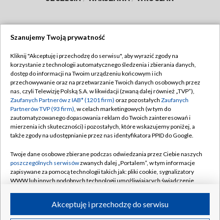
Szanujemy Twoją prywatność
Dołącz do nas:
Kliknij "Akceptuję i przechodzę do serwisu", aby wyrazić zgody na
korzystanie z technologii automatycznego śledzenia i zbierania danych,
TVP
dostęp do informacji na Twoim urządzeniu końcowym i ich
Abonament TVP
przechowywanie oraz na przetwarzanie Twoich danych osobowych przez
Regulamin TVP
nas, czyli Telewizję Polską S.A. w likwidacji (zwaną dalej również „TVP”),
Emisja w TVP
Polityka prywatności
Zaufanych Partnerów z IAB* (1201 firm)
oraz pozostałych
Zaufanych
Partnerów TVP (93 firm)
, w celach marketingowych (w tym do
Centrum informacji TVP
Moje zgody
zautomatyzowanego dopasowania reklam do Twoich zainteresowań i
mierzenia ich skuteczności) i pozostałych, które wskazujemy poniżej, a
Naziemna Telewizja Cyfrowa
Pomoc
także zgody na udostępnianie przez nas identyfikatora PPID do Google.
Sklep TVP
Biuro reklamy
Twoje dane osobowe zbierane podczas odwiedzania przez Ciebie naszych
Rada Programowa
Kontakt
poszczególnych serwisów
zwanych dalej „Portalem”, w tym informacje
zapisywane za pomocą technologii takich jak: pliki cookie, sygnalizatory
System NOS
WWW lub innych podobnych technologii umożliwiających świadczenie
dopasowanych i bezpiecznych usług, personalizację treści oraz reklam,
Informacje o nadawcy
Kanały
udostępnianie funkcji mediów społecznościowych oraz analizowanie
Akceptuję i przechodzę do serwisu
ruchu w Internecie.
Program dla prasy
©2026 Telewizja Polska S.A. w likwidacji