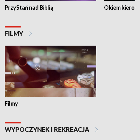
PrzyStań nad Biblią
Okiem kierow
FILMY
Filmy
WYPOCZYNEK I REKREACJA