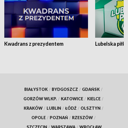
Kwadrans z prezydentem
Lubelska piłk
BIAŁYSTOK
/
BYDGOSZCZ
/
GDAŃSK
/
GORZÓW WLKP.
/
KATOWICE
/
KIELCE
/
KRAKÓW
/
LUBLIN
/
ŁÓDŹ
/
OLSZTYN
/
OPOLE
/
POZNAŃ
/
RZESZÓW
/
SZCZECIN
/
WARSZAWA
/
WROCŁAW