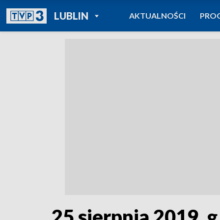
POWRÓT DO
LUBLIN
AKTUALNOŚCI
PRO
TVP REGIONY
25 sierpnia 2019, g