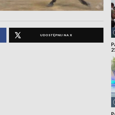
UDOSTĘPNIJ NA X
P
2
P