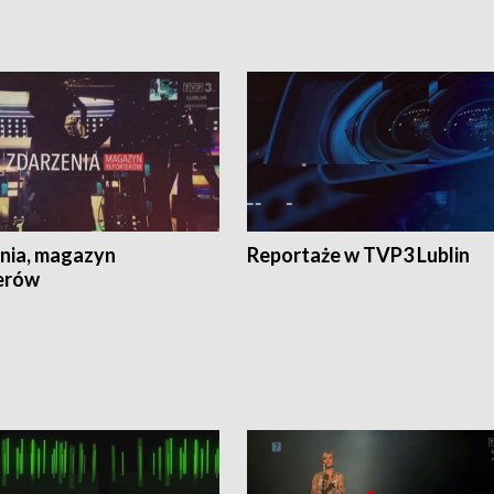
nia, magazyn
Reportaże w TVP3 Lublin
erów