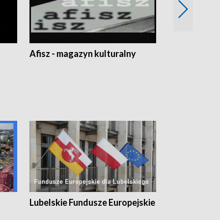
Afisz - magazyn kulturalny
Zobacz, co s
Lubelskie Fundusze Europejskie