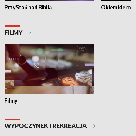
PrzyStań nad Biblią
Okiem kierow
FILMY
Filmy
WYPOCZYNEK I REKREACJA