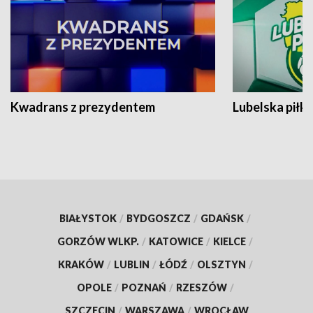
Kwadrans z prezydentem
Lubelska piłk
BIAŁYSTOK
/
BYDGOSZCZ
/
GDAŃSK
/
GORZÓW WLKP.
/
KATOWICE
/
KIELCE
/
KRAKÓW
/
LUBLIN
/
ŁÓDŹ
/
OLSZTYN
/
OPOLE
/
POZNAŃ
/
RZESZÓW
/
SZCZECIN
/
WARSZAWA
/
WROCŁAW