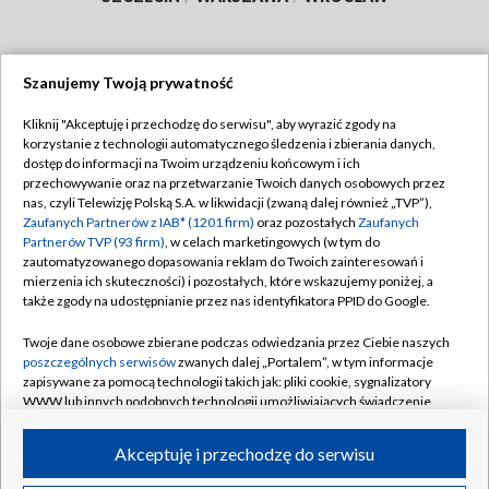
Szanujemy Twoją prywatność
Dołącz do nas:
Kliknij "Akceptuję i przechodzę do serwisu", aby wyrazić zgody na
korzystanie z technologii automatycznego śledzenia i zbierania danych,
TVP
dostęp do informacji na Twoim urządzeniu końcowym i ich
Abonament TVP
przechowywanie oraz na przetwarzanie Twoich danych osobowych przez
Regulamin TVP
nas, czyli Telewizję Polską S.A. w likwidacji (zwaną dalej również „TVP”),
Emisja w TVP
Polityka prywatności
Zaufanych Partnerów z IAB* (1201 firm)
oraz pozostałych
Zaufanych
Partnerów TVP (93 firm)
, w celach marketingowych (w tym do
Centrum informacji TVP
Moje zgody
zautomatyzowanego dopasowania reklam do Twoich zainteresowań i
mierzenia ich skuteczności) i pozostałych, które wskazujemy poniżej, a
Naziemna Telewizja Cyfrowa
Pomoc
także zgody na udostępnianie przez nas identyfikatora PPID do Google.
Sklep TVP
Biuro reklamy
Twoje dane osobowe zbierane podczas odwiedzania przez Ciebie naszych
Rada Programowa
Kontakt
poszczególnych serwisów
zwanych dalej „Portalem”, w tym informacje
zapisywane za pomocą technologii takich jak: pliki cookie, sygnalizatory
System NOS
WWW lub innych podobnych technologii umożliwiających świadczenie
dopasowanych i bezpiecznych usług, personalizację treści oraz reklam,
Informacje o nadawcy
Kanały
udostępnianie funkcji mediów społecznościowych oraz analizowanie
Akceptuję i przechodzę do serwisu
ruchu w Internecie.
Program dla prasy
©2026 Telewizja Polska S.A. w likwidacji