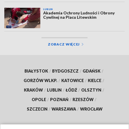
LUBLIN
Akademia Ochrony Ludności i Obrony
Cywilnej na Placu Litewskim
ZOBACZ WIĘCEJ
BIAŁYSTOK
/
BYDGOSZCZ
/
GDAŃSK
/
GORZÓW WLKP.
/
KATOWICE
/
KIELCE
/
KRAKÓW
/
LUBLIN
/
ŁÓDŹ
/
OLSZTYN
/
OPOLE
/
POZNAŃ
/
RZESZÓW
/
SZCZECIN
/
WARSZAWA
/
WROCŁAW