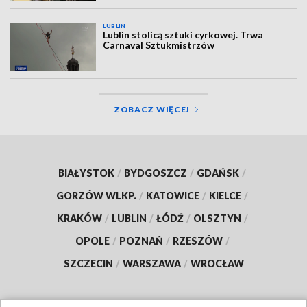
LUBLIN
Lublin stolicą sztuki cyrkowej. Trwa
Carnaval Sztukmistrzów
ZOBACZ WIĘCEJ
BIAŁYSTOK
/
BYDGOSZCZ
/
GDAŃSK
/
GORZÓW WLKP.
/
KATOWICE
/
KIELCE
/
KRAKÓW
/
LUBLIN
/
ŁÓDŹ
/
OLSZTYN
/
OPOLE
/
POZNAŃ
/
RZESZÓW
/
SZCZECIN
/
WARSZAWA
/
WROCŁAW