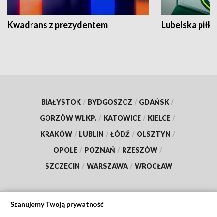
Kwadrans z prezydentem
Lubelska piłk
BIAŁYSTOK
/
BYDGOSZCZ
/
GDAŃSK
/
GORZÓW WLKP.
/
KATOWICE
/
KIELCE
/
KRAKÓW
/
LUBLIN
/
ŁÓDŹ
/
OLSZTYN
/
OPOLE
/
POZNAŃ
/
RZESZÓW
/
SZCZECIN
/
WARSZAWA
/
WROCŁAW
Szanujemy Twoją prywatność
Dołącz do nas: