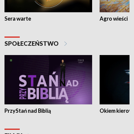
Sera warte
Agro wieści
SPOŁECZEŃSTWO
PrzyStań nad Biblią
Okiem kierow