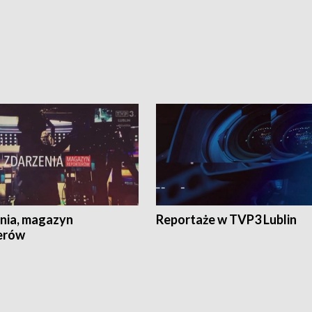
nia, magazyn
Reportaże w TVP3 Lublin
erów