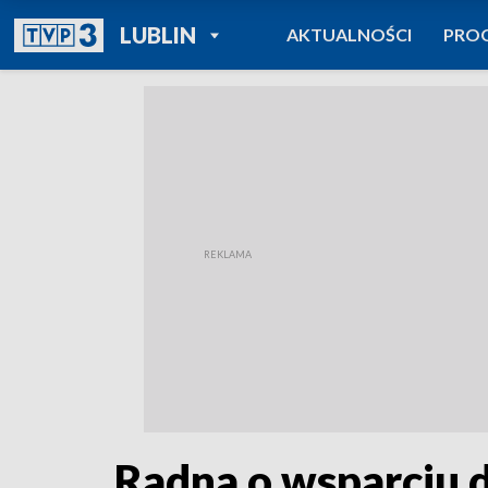
POWRÓT DO
LUBLIN
AKTUALNOŚCI
PRO
TVP REGIONY
Radna o wsparciu d