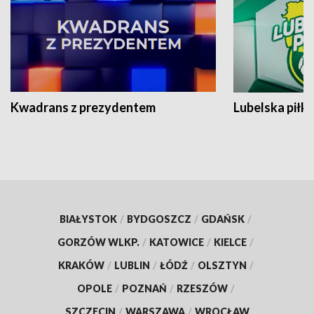
Kwadrans z prezydentem
Lubelska piłk
BIAŁYSTOK
/
BYDGOSZCZ
/
GDAŃSK
/
GORZÓW WLKP.
/
KATOWICE
/
KIELCE
/
KRAKÓW
/
LUBLIN
/
ŁÓDŹ
/
OLSZTYN
/
OPOLE
/
POZNAŃ
/
RZESZÓW
/
SZCZECIN
/
WARSZAWA
/
WROCŁAW