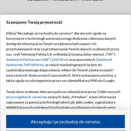
Szanujemy Twoją prywatność
Dołącz do nas:
Kliknij "Akceptuję i przechodzę do serwisu", aby wyrazić zgody na
korzystanie z technologii automatycznego śledzenia i zbierania danych,
TVP
dostęp do informacji na Twoim urządzeniu końcowym i ich
Abonament TVP
przechowywanie oraz na przetwarzanie Twoich danych osobowych przez
Regulamin TVP
nas, czyli Telewizję Polską S.A. w likwidacji (zwaną dalej również „TVP”),
Emisja w TVP
Polityka prywatności
Zaufanych Partnerów z IAB* (1201 firm)
oraz pozostałych
Zaufanych
Partnerów TVP (93 firm)
, w celach marketingowych (w tym do
Centrum informacji TVP
Moje zgody
zautomatyzowanego dopasowania reklam do Twoich zainteresowań i
mierzenia ich skuteczności) i pozostałych, które wskazujemy poniżej, a
Naziemna Telewizja Cyfrowa
Pomoc
także zgody na udostępnianie przez nas identyfikatora PPID do Google.
Sklep TVP
Biuro reklamy
Twoje dane osobowe zbierane podczas odwiedzania przez Ciebie naszych
Rada Programowa
Kontakt
poszczególnych serwisów
zwanych dalej „Portalem”, w tym informacje
zapisywane za pomocą technologii takich jak: pliki cookie, sygnalizatory
System NOS
WWW lub innych podobnych technologii umożliwiających świadczenie
dopasowanych i bezpiecznych usług, personalizację treści oraz reklam,
Informacje o nadawcy
Kanały
udostępnianie funkcji mediów społecznościowych oraz analizowanie
Akceptuję i przechodzę do serwisu
ruchu w Internecie.
Program dla prasy
©2026 Telewizja Polska S.A. w likwidacji