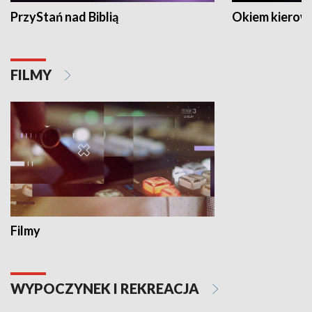
PrzyStań nad Biblią
Okiem kierow
FILMY
Filmy
WYPOCZYNEK I REKREACJA