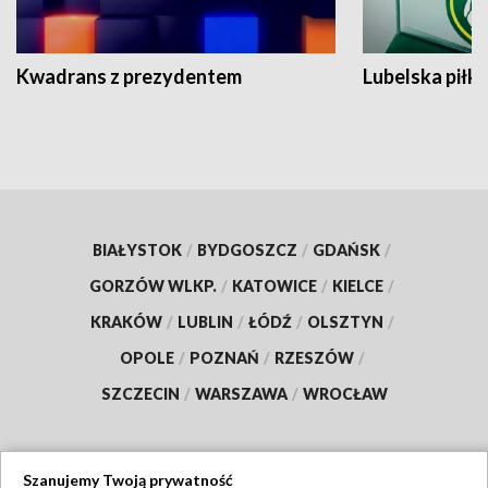
Kwadrans z prezydentem
Lubelska piłk
BIAŁYSTOK
/
BYDGOSZCZ
/
GDAŃSK
/
GORZÓW WLKP.
/
KATOWICE
/
KIELCE
/
KRAKÓW
/
LUBLIN
/
ŁÓDŹ
/
OLSZTYN
/
OPOLE
/
POZNAŃ
/
RZESZÓW
/
SZCZECIN
/
WARSZAWA
/
WROCŁAW
Szanujemy Twoją prywatność