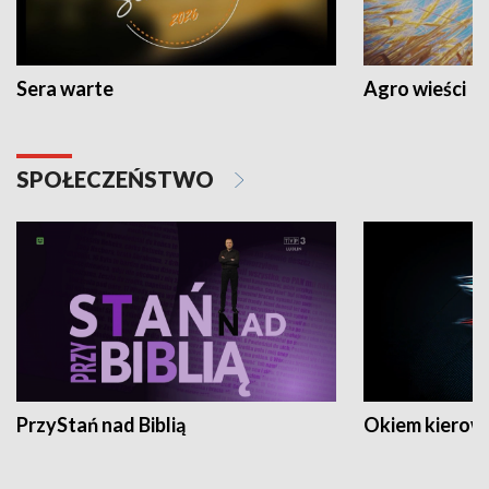
Sera warte
Agro wieści
SPOŁECZEŃSTWO
PrzyStań nad Biblią
Okiem kierow