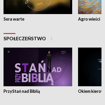
Sera warte
Agro wieści
SPOŁECZEŃSTWO
PrzyStań nad Biblią
Okiem kierow