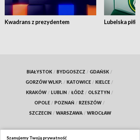
Kwadrans z prezydentem
Lubelska piłk
BIAŁYSTOK
/
BYDGOSZCZ
/
GDAŃSK
/
GORZÓW WLKP.
/
KATOWICE
/
KIELCE
/
KRAKÓW
/
LUBLIN
/
ŁÓDŹ
/
OLSZTYN
/
OPOLE
/
POZNAŃ
/
RZESZÓW
/
SZCZECIN
/
WARSZAWA
/
WROCŁAW
Szanujemy Twoją prywatność