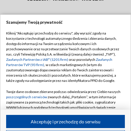
Szanujemy Twoją prywatność
Dołącz do nas:
Kliknij "Akceptuję i przechodzę do serwisu", aby wyrazić zgody na
korzystanie z technologii automatycznego śledzenia i zbierania danych,
TVP
dostęp do informacji na Twoim urządzeniu końcowym i ich
Abonament TVP
przechowywanie oraz na przetwarzanie Twoich danych osobowych przez
Regulamin TVP
nas, czyli Telewizję Polską S.A. w likwidacji (zwaną dalej również „TVP”),
Emisja w TVP
Polityka prywatności
Zaufanych Partnerów z IAB* (1201 firm)
oraz pozostałych
Zaufanych
Partnerów TVP (93 firm)
, w celach marketingowych (w tym do
Centrum informacji TVP
Moje zgody
zautomatyzowanego dopasowania reklam do Twoich zainteresowań i
mierzenia ich skuteczności) i pozostałych, które wskazujemy poniżej, a
Naziemna Telewizja Cyfrowa
Pomoc
także zgody na udostępnianie przez nas identyfikatora PPID do Google.
Sklep TVP
Biuro reklamy
Twoje dane osobowe zbierane podczas odwiedzania przez Ciebie naszych
Rada Programowa
Kontakt
poszczególnych serwisów
zwanych dalej „Portalem”, w tym informacje
zapisywane za pomocą technologii takich jak: pliki cookie, sygnalizatory
System NOS
WWW lub innych podobnych technologii umożliwiających świadczenie
dopasowanych i bezpiecznych usług, personalizację treści oraz reklam,
Informacje o nadawcy
Kanały
udostępnianie funkcji mediów społecznościowych oraz analizowanie
Akceptuję i przechodzę do serwisu
ruchu w Internecie.
Program dla prasy
©2026 Telewizja Polska S.A. w likwidacji