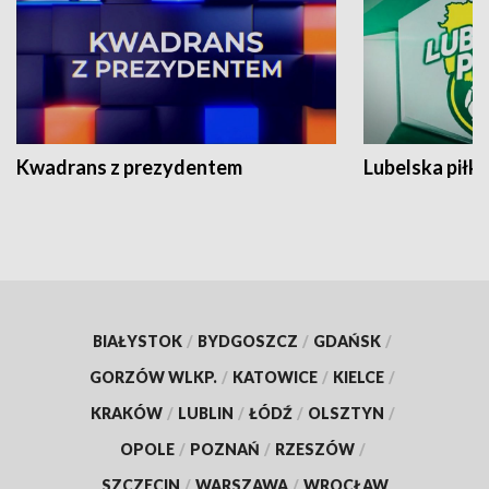
Kwadrans z prezydentem
Lubelska piłk
BIAŁYSTOK
/
BYDGOSZCZ
/
GDAŃSK
/
GORZÓW WLKP.
/
KATOWICE
/
KIELCE
/
KRAKÓW
/
LUBLIN
/
ŁÓDŹ
/
OLSZTYN
/
OPOLE
/
POZNAŃ
/
RZESZÓW
/
SZCZECIN
/
WARSZAWA
/
WROCŁAW