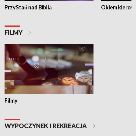
PrzyStań nad Biblią
Okiem kierow
FILMY
Filmy
WYPOCZYNEK I REKREACJA