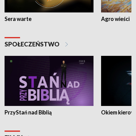
Sera warte
Agro wieści
SPOŁECZEŃSTWO
PrzyStań nad Biblią
Okiem kierow