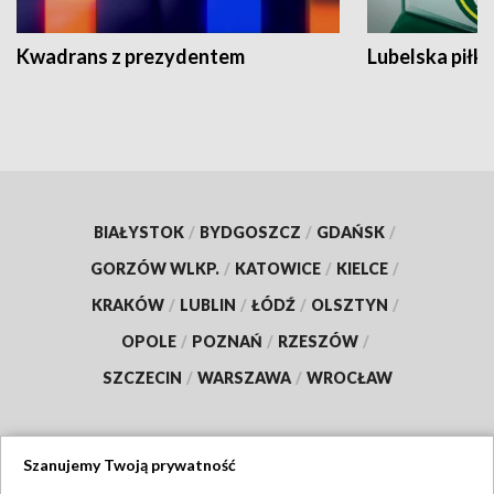
Kwadrans z prezydentem
Lubelska piłk
BIAŁYSTOK
/
BYDGOSZCZ
/
GDAŃSK
/
GORZÓW WLKP.
/
KATOWICE
/
KIELCE
/
KRAKÓW
/
LUBLIN
/
ŁÓDŹ
/
OLSZTYN
/
OPOLE
/
POZNAŃ
/
RZESZÓW
/
SZCZECIN
/
WARSZAWA
/
WROCŁAW
Szanujemy Twoją prywatność
Dołącz do nas: