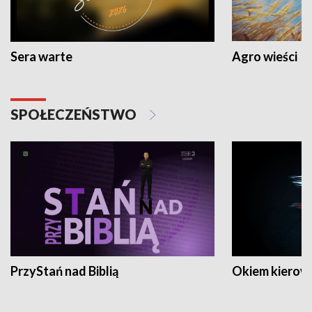
Sera warte
Agro wieści
SPOŁECZEŃSTWO
PrzyStań nad Biblią
Okiem kierow