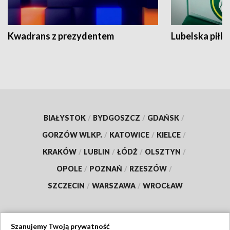
Kwadrans z prezydentem
Lubelska piłk
BIAŁYSTOK
/
BYDGOSZCZ
/
GDAŃSK
/
GORZÓW WLKP.
/
KATOWICE
/
KIELCE
/
KRAKÓW
/
LUBLIN
/
ŁÓDŹ
/
OLSZTYN
/
OPOLE
/
POZNAŃ
/
RZESZÓW
/
SZCZECIN
/
WARSZAWA
/
WROCŁAW
Szanujemy Twoją prywatność