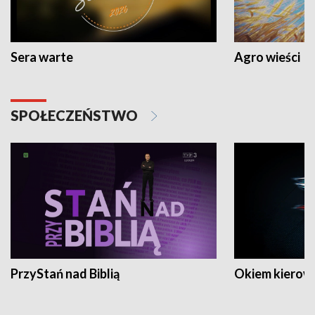
Sera warte
Agro wieści
SPOŁECZEŃSTWO
PrzyStań nad Biblią
Okiem kierow