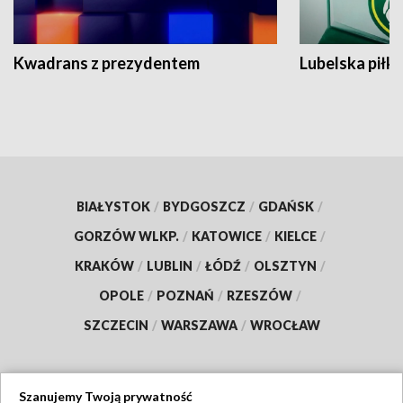
Kwadrans z prezydentem
Lubelska piłk
BIAŁYSTOK
/
BYDGOSZCZ
/
GDAŃSK
/
GORZÓW WLKP.
/
KATOWICE
/
KIELCE
/
KRAKÓW
/
LUBLIN
/
ŁÓDŹ
/
OLSZTYN
/
OPOLE
/
POZNAŃ
/
RZESZÓW
/
SZCZECIN
/
WARSZAWA
/
WROCŁAW
Szanujemy Twoją prywatność