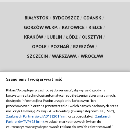
BIAŁYSTOK
/
BYDGOSZCZ
/
GDAŃSK
/
GORZÓW WLKP.
/
KATOWICE
/
KIELCE
/
KRAKÓW
/
LUBLIN
/
ŁÓDŹ
/
OLSZTYN
/
OPOLE
/
POZNAŃ
/
RZESZÓW
/
SZCZECIN
/
WARSZAWA
/
WROCŁAW
Szanujemy Twoją prywatność
Dołącz do nas:
Kliknij "Akceptuję i przechodzę do serwisu", aby wyrazić zgody na
korzystanie z technologii automatycznego śledzenia i zbierania danych,
TVP
dostęp do informacji na Twoim urządzeniu końcowym i ich
Abonament TVP
przechowywanie oraz na przetwarzanie Twoich danych osobowych przez
Regulamin TVP
nas, czyli Telewizję Polską S.A. w likwidacji (zwaną dalej również „TVP”),
Emisja w TVP
Polityka prywatności
Zaufanych Partnerów z IAB* (1201 firm)
oraz pozostałych
Zaufanych
Partnerów TVP (93 firm)
, w celach marketingowych (w tym do
Centrum informacji TVP
Moje zgody
zautomatyzowanego dopasowania reklam do Twoich zainteresowań i