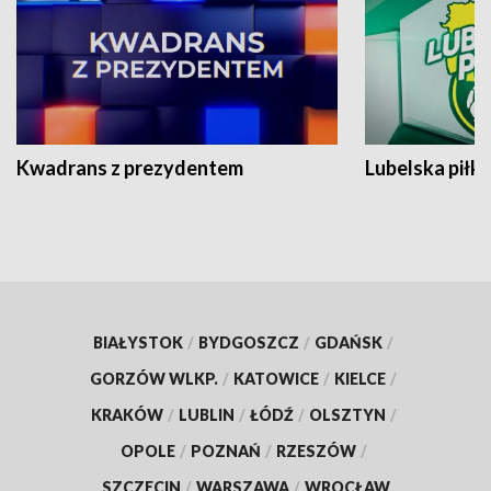
Kwadrans z prezydentem
Lubelska piłk
BIAŁYSTOK
/
BYDGOSZCZ
/
GDAŃSK
/
GORZÓW WLKP.
/
KATOWICE
/
KIELCE
/
KRAKÓW
/
LUBLIN
/
ŁÓDŹ
/
OLSZTYN
/
OPOLE
/
POZNAŃ
/
RZESZÓW
/
SZCZECIN
/
WARSZAWA
/
WROCŁAW