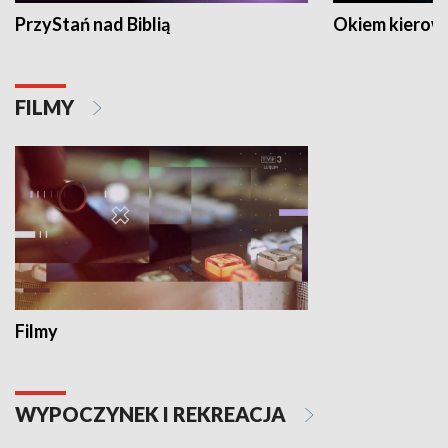
PrzyStań nad Biblią
Okiem kierow
FILMY
Filmy
WYPOCZYNEK I REKREACJA