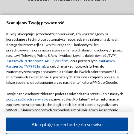
Szanujemy Twoją prywatność
Dołącz do nas:
Kliknij "Akceptuję i przechodzę do serwisu", aby wyrazić zgody na
korzystanie z technologii automatycznego śledzenia i zbierania danych,
TVP
dostęp do informacji na Twoim urządzeniu końcowym i ich
Abonament TVP
przechowywanie oraz na przetwarzanie Twoich danych osobowych przez
Regulamin TVP
nas, czyli Telewizję Polską S.A. w likwidacji (zwaną dalej również „TVP”),
Emisja w TVP
Polityka prywatności
Zaufanych Partnerów z IAB* (1201 firm)
oraz pozostałych
Zaufanych
Partnerów TVP (93 firm)
, w celach marketingowych (w tym do
Centrum informacji TVP
Moje zgody
zautomatyzowanego dopasowania reklam do Twoich zainteresowań i
mierzenia ich skuteczności) i pozostałych, które wskazujemy poniżej, a
Naziemna Telewizja Cyfrowa
Pomoc
także zgody na udostępnianie przez nas identyfikatora PPID do Google.
Sklep TVP
Biuro reklamy
Twoje dane osobowe zbierane podczas odwiedzania przez Ciebie naszych
Rada Programowa
Kontakt
poszczególnych serwisów
zwanych dalej „Portalem”, w tym informacje
zapisywane za pomocą technologii takich jak: pliki cookie, sygnalizatory
System NOS
WWW lub innych podobnych technologii umożliwiających świadczenie
dopasowanych i bezpiecznych usług, personalizację treści oraz reklam,
Informacje o nadawcy
Kanały
udostępnianie funkcji mediów społecznościowych oraz analizowanie
Akceptuję i przechodzę do serwisu
ruchu w Internecie.
Program dla prasy
©2026 Telewizja Polska S.A. w likwidacji