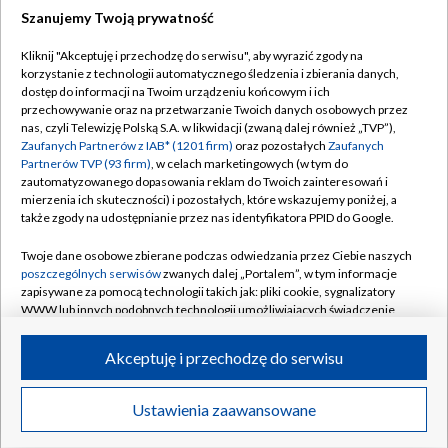
Szanujemy Twoją prywatność
Dołącz do nas:
Kliknij "Akceptuję i przechodzę do serwisu", aby wyrazić zgody na
korzystanie z technologii automatycznego śledzenia i zbierania danych,
TVP
dostęp do informacji na Twoim urządzeniu końcowym i ich
Abonament TVP
przechowywanie oraz na przetwarzanie Twoich danych osobowych przez
Regulamin TVP
nas, czyli Telewizję Polską S.A. w likwidacji (zwaną dalej również „TVP”),
Emisja w TVP
Polityka prywatności
Zaufanych Partnerów z IAB* (1201 firm)
oraz pozostałych
Zaufanych
Partnerów TVP (93 firm)
, w celach marketingowych (w tym do
Centrum informacji TVP
Moje zgody
zautomatyzowanego dopasowania reklam do Twoich zainteresowań i
mierzenia ich skuteczności) i pozostałych, które wskazujemy poniżej, a
Naziemna Telewizja Cyfrowa
Pomoc
także zgody na udostępnianie przez nas identyfikatora PPID do Google.
Sklep TVP
Biuro reklamy
Twoje dane osobowe zbierane podczas odwiedzania przez Ciebie naszych
Rada Programowa
Kontakt
poszczególnych serwisów
zwanych dalej „Portalem”, w tym informacje
zapisywane za pomocą technologii takich jak: pliki cookie, sygnalizatory
System NOS
WWW lub innych podobnych technologii umożliwiających świadczenie
dopasowanych i bezpiecznych usług, personalizację treści oraz reklam,
Informacje o nadawcy
Kanały
udostępnianie funkcji mediów społecznościowych oraz analizowanie
Akceptuję i przechodzę do serwisu
ruchu w Internecie.
Program dla prasy
©2026 Telewizja Polska S.A. w likwidacji
Biuro Reklamy
Twoje dane osobowe zbierane podczas odwiedzania przez Ciebie
Ustawienia zaawansowane
poszczególnych serwisów
na Portalu, takie jak adresy IP, identyfikatory
Ogłoszenie przetargowe
Twoich urządzeń końcowych i identyfikatory plików cookie, informacje o