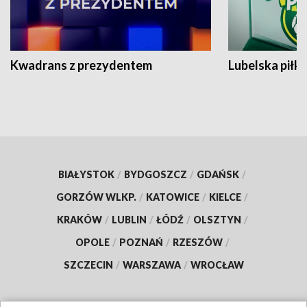
Kwadrans z prezydentem
Lubelska piłk
BIAŁYSTOK
/
BYDGOSZCZ
/
GDAŃSK
/
GORZÓW WLKP.
/
KATOWICE
/
KIELCE
/
KRAKÓW
/
LUBLIN
/
ŁÓDŹ
/
OLSZTYN
/
OPOLE
/
POZNAŃ
/
RZESZÓW
/
SZCZECIN
/
WARSZAWA
/
WROCŁAW