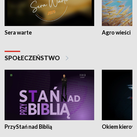
Sera warte
Agro wieści
SPOŁECZEŃSTWO
PrzyStań nad Biblią
Okiem kierow