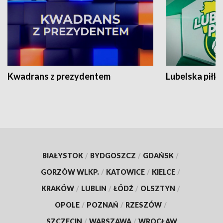
Kwadrans z prezydentem
Lubelska piłk
BIAŁYSTOK
/
BYDGOSZCZ
/
GDAŃSK
/
GORZÓW WLKP.
/
KATOWICE
/
KIELCE
/
KRAKÓW
/
LUBLIN
/
ŁÓDŹ
/
OLSZTYN
/
OPOLE
/
POZNAŃ
/
RZESZÓW
/
SZCZECIN
/
WARSZAWA
/
WROCŁAW