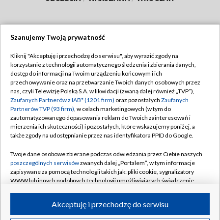
Szanujemy Twoją prywatność
Dołącz do nas:
Kliknij "Akceptuję i przechodzę do serwisu", aby wyrazić zgody na
korzystanie z technologii automatycznego śledzenia i zbierania danych,
TVP
dostęp do informacji na Twoim urządzeniu końcowym i ich
Abonament TVP
przechowywanie oraz na przetwarzanie Twoich danych osobowych przez
Regulamin TVP
nas, czyli Telewizję Polską S.A. w likwidacji (zwaną dalej również „TVP”),
Emisja w TVP
Polityka prywatności
Zaufanych Partnerów z IAB* (1201 firm)
oraz pozostałych
Zaufanych
Partnerów TVP (93 firm)
, w celach marketingowych (w tym do
Centrum informacji TVP
Moje zgody
zautomatyzowanego dopasowania reklam do Twoich zainteresowań i
mierzenia ich skuteczności) i pozostałych, które wskazujemy poniżej, a
Naziemna Telewizja Cyfrowa
Pomoc
także zgody na udostępnianie przez nas identyfikatora PPID do Google.
Sklep TVP
Biuro reklamy
Twoje dane osobowe zbierane podczas odwiedzania przez Ciebie naszych
Rada Programowa
Kontakt
poszczególnych serwisów
zwanych dalej „Portalem”, w tym informacje
zapisywane za pomocą technologii takich jak: pliki cookie, sygnalizatory
System NOS
WWW lub innych podobnych technologii umożliwiających świadczenie
dopasowanych i bezpiecznych usług, personalizację treści oraz reklam,
Informacje o nadawcy
Kanały
udostępnianie funkcji mediów społecznościowych oraz analizowanie
Akceptuję i przechodzę do serwisu
ruchu w Internecie.
Program dla prasy
©2026 Telewizja Polska S.A. w likwidacji