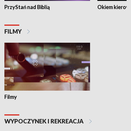
PrzyStań nad Biblią
Okiem kierow
FILMY
Filmy
WYPOCZYNEK I REKREACJA