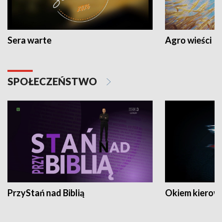
Sera warte
Agro wieści
SPOŁECZEŃSTWO
PrzyStań nad Biblią
Okiem kierow