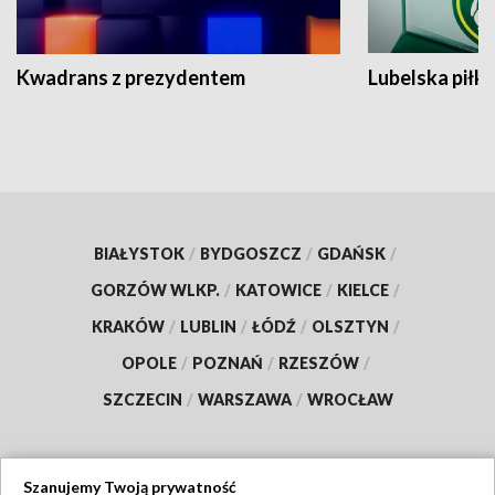
Kwadrans z prezydentem
Lubelska piłk
BIAŁYSTOK
/
BYDGOSZCZ
/
GDAŃSK
/
GORZÓW WLKP.
/
KATOWICE
/
KIELCE
/
KRAKÓW
/
LUBLIN
/
ŁÓDŹ
/
OLSZTYN
/
OPOLE
/
POZNAŃ
/
RZESZÓW
/
SZCZECIN
/
WARSZAWA
/
WROCŁAW
Szanujemy Twoją prywatność