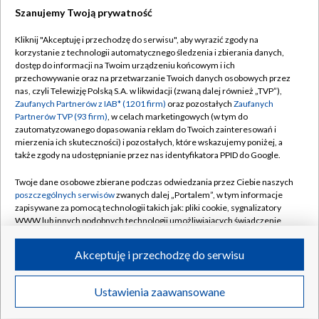
Szanujemy Twoją prywatność
Dołącz do nas:
Kliknij "Akceptuję i przechodzę do serwisu", aby wyrazić zgody na
korzystanie z technologii automatycznego śledzenia i zbierania danych,
TVP
dostęp do informacji na Twoim urządzeniu końcowym i ich
Abonament TVP
przechowywanie oraz na przetwarzanie Twoich danych osobowych przez
Regulamin TVP
nas, czyli Telewizję Polską S.A. w likwidacji (zwaną dalej również „TVP”),
Emisja w TVP
Polityka prywatności
Zaufanych Partnerów z IAB* (1201 firm)
oraz pozostałych
Zaufanych
Partnerów TVP (93 firm)
, w celach marketingowych (w tym do
Centrum informacji TVP
Moje zgody
zautomatyzowanego dopasowania reklam do Twoich zainteresowań i
mierzenia ich skuteczności) i pozostałych, które wskazujemy poniżej, a
Naziemna Telewizja Cyfrowa
Pomoc
także zgody na udostępnianie przez nas identyfikatora PPID do Google.
Sklep TVP
Biuro reklamy
Twoje dane osobowe zbierane podczas odwiedzania przez Ciebie naszych
Rada Programowa
Kontakt
poszczególnych serwisów
zwanych dalej „Portalem”, w tym informacje
zapisywane za pomocą technologii takich jak: pliki cookie, sygnalizatory
System NOS
WWW lub innych podobnych technologii umożliwiających świadczenie
dopasowanych i bezpiecznych usług, personalizację treści oraz reklam,
Informacje o nadawcy
Kanały
udostępnianie funkcji mediów społecznościowych oraz analizowanie
Akceptuję i przechodzę do serwisu
ruchu w Internecie.
Program dla prasy
©2026 Telewizja Polska S.A. w likwidacji
Biuro Reklamy
Twoje dane osobowe zbierane podczas odwiedzania przez Ciebie
Ustawienia zaawansowane
poszczególnych serwisów
na Portalu, takie jak adresy IP, identyfikatory
Ogłoszenie przetargowe
Twoich urządzeń końcowych i identyfikatory plików cookie, informacje o