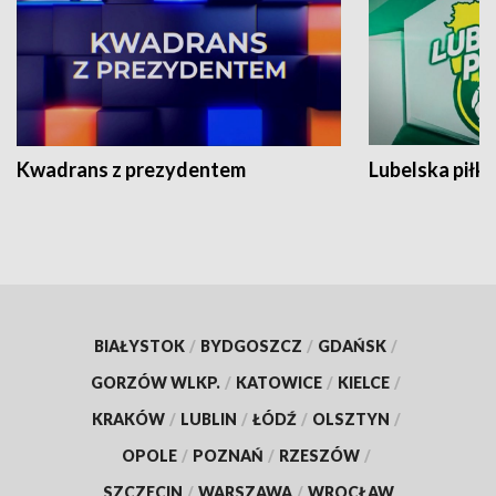
Kwadrans z prezydentem
Lubelska piłk
BIAŁYSTOK
/
BYDGOSZCZ
/
GDAŃSK
/
GORZÓW WLKP.
/
KATOWICE
/
KIELCE
/
KRAKÓW
/
LUBLIN
/
ŁÓDŹ
/
OLSZTYN
/
OPOLE
/
POZNAŃ
/
RZESZÓW
/
SZCZECIN
/
WARSZAWA
/
WROCŁAW