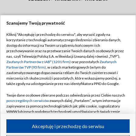
Szanujemy Twoją prywatność
Dołącz do nas:
Kliknij "Akceptuję i przechodzę do serwisu", aby wyrazić zgody na
korzystanie z technologii automatycznego śledzenia i zbierania danych,
TVP
dostęp do informacji na Twoim urządzeniu końcowym i ich
Abonament TVP
przechowywanie oraz na przetwarzanie Twoich danych osobowych przez
Regulamin TVP
nas, czyli Telewizję Polską S.A. w likwidacji (zwaną dalej również „TVP”),
Emisja w TVP
Polityka prywatności
Zaufanych Partnerów z IAB* (1201 firm)
oraz pozostałych
Zaufanych
Partnerów TVP (93 firm)
, w celach marketingowych (w tym do
Centrum informacji TVP
Moje zgody
zautomatyzowanego dopasowania reklam do Twoich zainteresowań i
mierzenia ich skuteczności) i pozostałych, które wskazujemy poniżej, a
Naziemna Telewizja Cyfrowa
Pomoc
także zgody na udostępnianie przez nas identyfikatora PPID do Google.
Sklep TVP
Biuro reklamy
Twoje dane osobowe zbierane podczas odwiedzania przez Ciebie naszych
Rada Programowa
Kontakt
poszczególnych serwisów
zwanych dalej „Portalem”, w tym informacje
zapisywane za pomocą technologii takich jak: pliki cookie, sygnalizatory
System NOS
WWW lub innych podobnych technologii umożliwiających świadczenie
dopasowanych i bezpiecznych usług, personalizację treści oraz reklam,
Informacje o nadawcy
Kanały
udostępnianie funkcji mediów społecznościowych oraz analizowanie
Akceptuję i przechodzę do serwisu
ruchu w Internecie.
Program dla prasy
©2026 Telewizja Polska S.A. w likwidacji