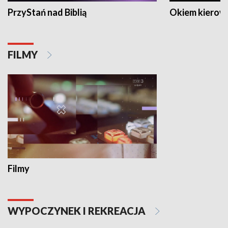
PrzyStań nad Biblią
Okiem kierow
FILMY
Filmy
WYPOCZYNEK I REKREACJA