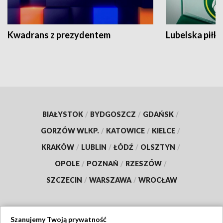
Kwadrans z prezydentem
Lubelska piłk
BIAŁYSTOK
/
BYDGOSZCZ
/
GDAŃSK
/
GORZÓW WLKP.
/
KATOWICE
/
KIELCE
/
KRAKÓW
/
LUBLIN
/
ŁÓDŹ
/
OLSZTYN
/
OPOLE
/
POZNAŃ
/
RZESZÓW
/
SZCZECIN
/
WARSZAWA
/
WROCŁAW
Szanujemy Twoją prywatność