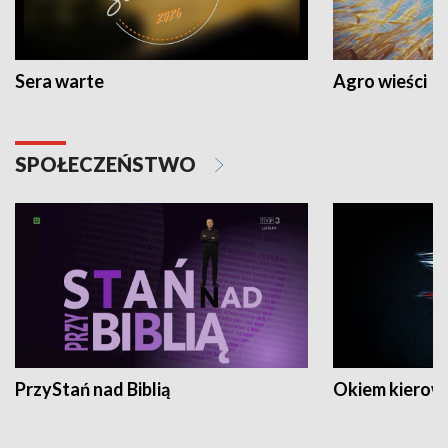
Sera warte
Agro wieści
SPOŁECZEŃSTWO
PrzyStań nad Biblią
Okiem kierow