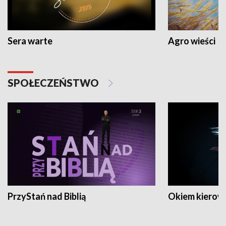
Sera warte
Agro wieści
SPOŁECZEŃSTWO
PrzyStań nad Biblią
Okiem kierow