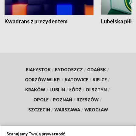
Kwadrans z prezydentem
Lubelska piłk
BIAŁYSTOK
/
BYDGOSZCZ
/
GDAŃSK
/
GORZÓW WLKP.
/
KATOWICE
/
KIELCE
/
KRAKÓW
/
LUBLIN
/
ŁÓDŹ
/
OLSZTYN
/
OPOLE
/
POZNAŃ
/
RZESZÓW
/
SZCZECIN
/
WARSZAWA
/
WROCŁAW
Szanujemy Twoją prywatność