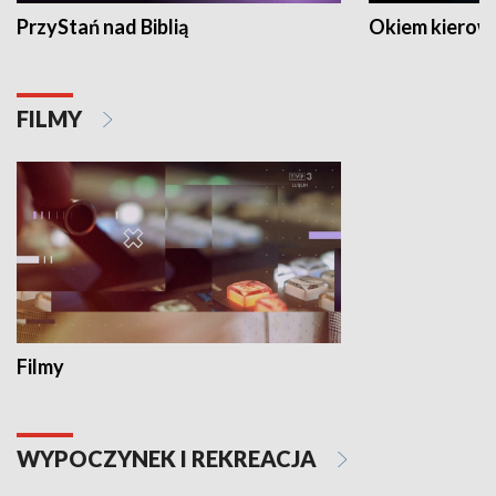
PrzyStań nad Biblią
Okiem kierow
FILMY
Filmy
WYPOCZYNEK I REKREACJA