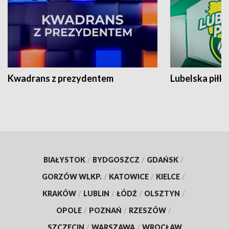
Kwadrans z prezydentem
Lubelska piłk
BIAŁYSTOK
/
BYDGOSZCZ
/
GDAŃSK
/
GORZÓW WLKP.
/
KATOWICE
/
KIELCE
/
KRAKÓW
/
LUBLIN
/
ŁÓDŹ
/
OLSZTYN
/
OPOLE
/
POZNAŃ
/
RZESZÓW
/
SZCZECIN
/
WARSZAWA
/
WROCŁAW