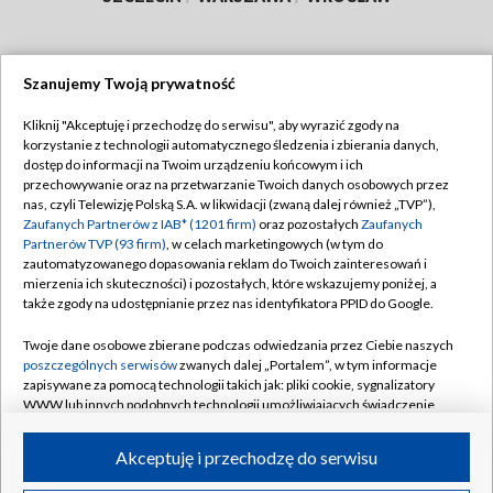
Szanujemy Twoją prywatność
Dołącz do nas:
Kliknij "Akceptuję i przechodzę do serwisu", aby wyrazić zgody na
korzystanie z technologii automatycznego śledzenia i zbierania danych,
TVP
dostęp do informacji na Twoim urządzeniu końcowym i ich
Abonament TVP
przechowywanie oraz na przetwarzanie Twoich danych osobowych przez
Regulamin TVP
nas, czyli Telewizję Polską S.A. w likwidacji (zwaną dalej również „TVP”),
Emisja w TVP
Polityka prywatności
Zaufanych Partnerów z IAB* (1201 firm)
oraz pozostałych
Zaufanych
Partnerów TVP (93 firm)
, w celach marketingowych (w tym do
Centrum informacji TVP
Moje zgody
zautomatyzowanego dopasowania reklam do Twoich zainteresowań i
mierzenia ich skuteczności) i pozostałych, które wskazujemy poniżej, a
Naziemna Telewizja Cyfrowa
Pomoc
także zgody na udostępnianie przez nas identyfikatora PPID do Google.
Sklep TVP
Biuro reklamy
Twoje dane osobowe zbierane podczas odwiedzania przez Ciebie naszych
Rada Programowa
Kontakt
poszczególnych serwisów
zwanych dalej „Portalem”, w tym informacje
zapisywane za pomocą technologii takich jak: pliki cookie, sygnalizatory
System NOS
WWW lub innych podobnych technologii umożliwiających świadczenie
dopasowanych i bezpiecznych usług, personalizację treści oraz reklam,
Informacje o nadawcy
Kanały
udostępnianie funkcji mediów społecznościowych oraz analizowanie
Akceptuję i przechodzę do serwisu
ruchu w Internecie.
Program dla prasy
©2026 Telewizja Polska S.A. w likwidacji