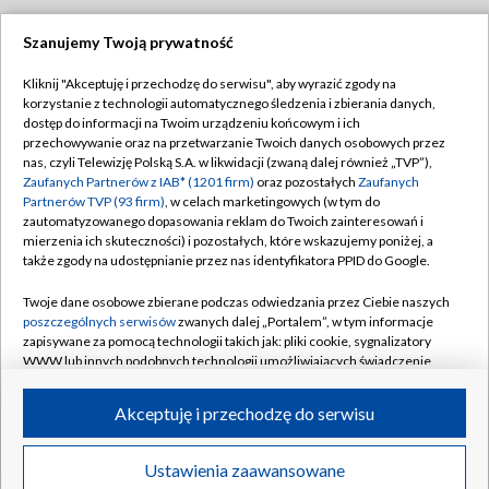
Szanujemy Twoją prywatność
Dołącz do nas:
Kliknij "Akceptuję i przechodzę do serwisu", aby wyrazić zgody na
korzystanie z technologii automatycznego śledzenia i zbierania danych,
TVP
dostęp do informacji na Twoim urządzeniu końcowym i ich
Abonament TVP
przechowywanie oraz na przetwarzanie Twoich danych osobowych przez
Regulamin TVP
nas, czyli Telewizję Polską S.A. w likwidacji (zwaną dalej również „TVP”),
Emisja w TVP
Polityka prywatności
Zaufanych Partnerów z IAB* (1201 firm)
oraz pozostałych
Zaufanych
Partnerów TVP (93 firm)
, w celach marketingowych (w tym do
Centrum informacji TVP
Moje zgody
zautomatyzowanego dopasowania reklam do Twoich zainteresowań i
mierzenia ich skuteczności) i pozostałych, które wskazujemy poniżej, a
Naziemna Telewizja Cyfrowa
Pomoc
także zgody na udostępnianie przez nas identyfikatora PPID do Google.
Sklep TVP
Biuro reklamy
Twoje dane osobowe zbierane podczas odwiedzania przez Ciebie naszych
Rada Programowa
Kontakt
poszczególnych serwisów
zwanych dalej „Portalem”, w tym informacje
zapisywane za pomocą technologii takich jak: pliki cookie, sygnalizatory
System NOS
WWW lub innych podobnych technologii umożliwiających świadczenie
dopasowanych i bezpiecznych usług, personalizację treści oraz reklam,
Informacje o nadawcy
Kanały
udostępnianie funkcji mediów społecznościowych oraz analizowanie
Akceptuję i przechodzę do serwisu
ruchu w Internecie.
Program dla prasy
©2026 Telewizja Polska S.A. w likwidacji
Biuro Reklamy
Twoje dane osobowe zbierane podczas odwiedzania przez Ciebie
Ustawienia zaawansowane
poszczególnych serwisów
na Portalu, takie jak adresy IP, identyfikatory