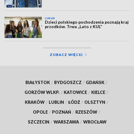
LUBLIN
Dzieci polskiego pochodzenia poznają kraj
przodków. Trwa „Lato z KUL”
ZOBACZ WIĘCEJ
BIAŁYSTOK
/
BYDGOSZCZ
/
GDAŃSK
/
GORZÓW WLKP.
/
KATOWICE
/
KIELCE
/
KRAKÓW
/
LUBLIN
/
ŁÓDŹ
/
OLSZTYN
/
OPOLE
/
POZNAŃ
/
RZESZÓW
/
SZCZECIN
/
WARSZAWA
/
WROCŁAW