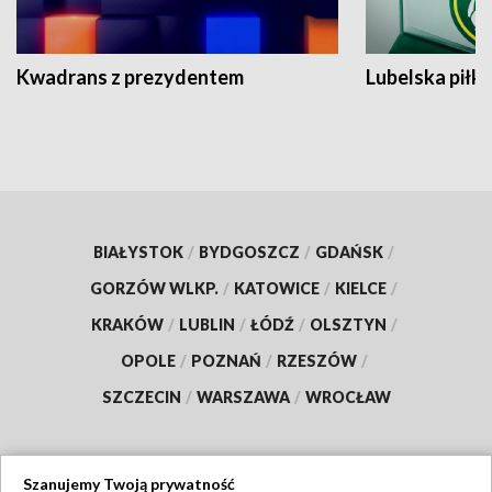
Kwadrans z prezydentem
Lubelska piłk
BIAŁYSTOK
/
BYDGOSZCZ
/
GDAŃSK
/
GORZÓW WLKP.
/
KATOWICE
/
KIELCE
/
KRAKÓW
/
LUBLIN
/
ŁÓDŹ
/
OLSZTYN
/
OPOLE
/
POZNAŃ
/
RZESZÓW
/
SZCZECIN
/
WARSZAWA
/
WROCŁAW
Szanujemy Twoją prywatność