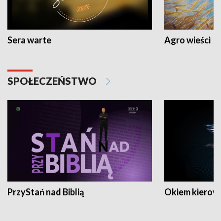
Sera warte
Agro wieści
SPOŁECZEŃSTWO
PrzyStań nad Biblią
Okiem kierow