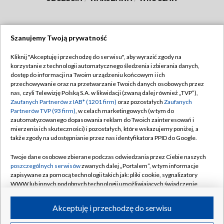
Szanujemy Twoją prywatność
Dołącz do nas:
Kliknij "Akceptuję i przechodzę do serwisu", aby wyrazić zgody na
korzystanie z technologii automatycznego śledzenia i zbierania danych,
TVP
dostęp do informacji na Twoim urządzeniu końcowym i ich
Abonament TVP
przechowywanie oraz na przetwarzanie Twoich danych osobowych przez
Regulamin TVP
nas, czyli Telewizję Polską S.A. w likwidacji (zwaną dalej również „TVP”),
Emisja w TVP
Polityka prywatności
Zaufanych Partnerów z IAB* (1201 firm)
oraz pozostałych
Zaufanych
Partnerów TVP (93 firm)
, w celach marketingowych (w tym do
Centrum informacji TVP
Moje zgody
zautomatyzowanego dopasowania reklam do Twoich zainteresowań i
mierzenia ich skuteczności) i pozostałych, które wskazujemy poniżej, a
Naziemna Telewizja Cyfrowa
Pomoc
także zgody na udostępnianie przez nas identyfikatora PPID do Google.
Sklep TVP
Biuro reklamy
Twoje dane osobowe zbierane podczas odwiedzania przez Ciebie naszych
Rada Programowa
Kontakt
poszczególnych serwisów
zwanych dalej „Portalem”, w tym informacje
zapisywane za pomocą technologii takich jak: pliki cookie, sygnalizatory
System NOS
WWW lub innych podobnych technologii umożliwiających świadczenie
dopasowanych i bezpiecznych usług, personalizację treści oraz reklam,
Informacje o nadawcy
Kanały
udostępnianie funkcji mediów społecznościowych oraz analizowanie
Akceptuję i przechodzę do serwisu
ruchu w Internecie.
Program dla prasy
©2026 Telewizja Polska S.A. w likwidacji