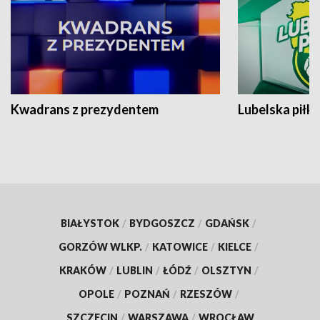
Kwadrans z prezydentem
Lubelska piłk
BIAŁYSTOK
/
BYDGOSZCZ
/
GDAŃSK
/
GORZÓW WLKP.
/
KATOWICE
/
KIELCE
/
KRAKÓW
/
LUBLIN
/
ŁÓDŹ
/
OLSZTYN
/
OPOLE
/
POZNAŃ
/
RZESZÓW
/
SZCZECIN
/
WARSZAWA
/
WROCŁAW