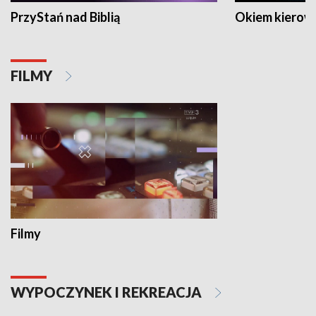
PrzyStań nad Biblią
Okiem kierow
FILMY
Filmy
WYPOCZYNEK I REKREACJA