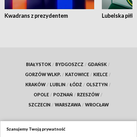
Kwadrans z prezydentem
Lubelska piłk
BIAŁYSTOK
/
BYDGOSZCZ
/
GDAŃSK
/
GORZÓW WLKP.
/
KATOWICE
/
KIELCE
/
KRAKÓW
/
LUBLIN
/
ŁÓDŹ
/
OLSZTYN
/
OPOLE
/
POZNAŃ
/
RZESZÓW
/
SZCZECIN
/
WARSZAWA
/
WROCŁAW
Szanujemy Twoją prywatność
Dołącz do nas: