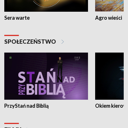
Sera warte
Agro wieści
SPOŁECZEŃSTWO
PrzyStań nad Biblią
Okiem kierow