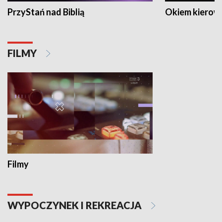
PrzyStań nad Biblią
Okiem kierow
FILMY
Filmy
WYPOCZYNEK I REKREACJA