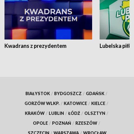
Kwadrans z prezydentem
Lubelska piłk
BIAŁYSTOK
/
BYDGOSZCZ
/
GDAŃSK
/
GORZÓW WLKP.
/
KATOWICE
/
KIELCE
/
KRAKÓW
/
LUBLIN
/
ŁÓDŹ
/
OLSZTYN
/
OPOLE
/
POZNAŃ
/
RZESZÓW
/
SZCZECIN
/
WARSZAWA
/
WROCŁAW