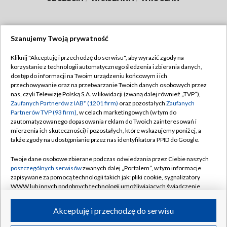
Szanujemy Twoją prywatność
Dołącz do nas:
Kliknij "Akceptuję i przechodzę do serwisu", aby wyrazić zgody na
korzystanie z technologii automatycznego śledzenia i zbierania danych,
TVP
dostęp do informacji na Twoim urządzeniu końcowym i ich
Abonament TVP
przechowywanie oraz na przetwarzanie Twoich danych osobowych przez
Regulamin TVP
nas, czyli Telewizję Polską S.A. w likwidacji (zwaną dalej również „TVP”),
Emisja w TVP
Polityka prywatności
Zaufanych Partnerów z IAB* (1201 firm)
oraz pozostałych
Zaufanych
Partnerów TVP (93 firm)
, w celach marketingowych (w tym do
Centrum informacji TVP
Moje zgody
zautomatyzowanego dopasowania reklam do Twoich zainteresowań i
mierzenia ich skuteczności) i pozostałych, które wskazujemy poniżej, a
Naziemna Telewizja Cyfrowa
Pomoc
także zgody na udostępnianie przez nas identyfikatora PPID do Google.
Sklep TVP
Biuro reklamy
Twoje dane osobowe zbierane podczas odwiedzania przez Ciebie naszych
Rada Programowa
Kontakt
poszczególnych serwisów
zwanych dalej „Portalem”, w tym informacje
zapisywane za pomocą technologii takich jak: pliki cookie, sygnalizatory
System NOS
WWW lub innych podobnych technologii umożliwiających świadczenie
dopasowanych i bezpiecznych usług, personalizację treści oraz reklam,
Informacje o nadawcy
Kanały
udostępnianie funkcji mediów społecznościowych oraz analizowanie
Akceptuję i przechodzę do serwisu
ruchu w Internecie.
Program dla prasy
©2026 Telewizja Polska S.A. w likwidacji