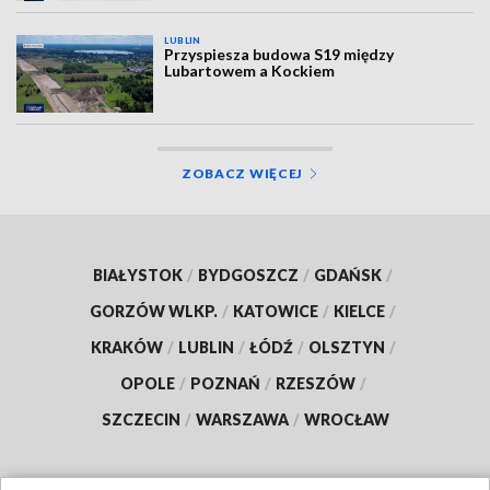
LUBLIN
Przyspiesza budowa S19 między
Lubartowem a Kockiem
ZOBACZ WIĘCEJ
BIAŁYSTOK
/
BYDGOSZCZ
/
GDAŃSK
/
GORZÓW WLKP.
/
KATOWICE
/
KIELCE
/
KRAKÓW
/
LUBLIN
/
ŁÓDŹ
/
OLSZTYN
/
OPOLE
/
POZNAŃ
/
RZESZÓW
/
SZCZECIN
/
WARSZAWA
/
WROCŁAW