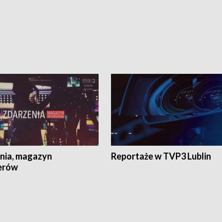
nia, magazyn
Reportaże w TVP3 Lublin
erów