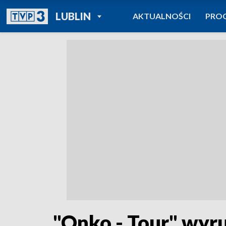
POWRÓT DO
LUBLIN
AKTUALNOŚCI
PRO
TVP REGIONY
"Onko - Tour" wyru