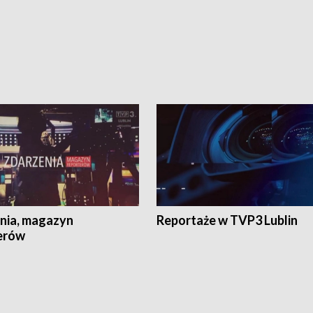
nia, magazyn
Reportaże w TVP3 Lublin
erów