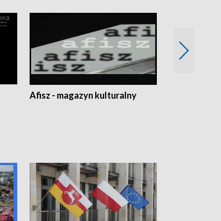
Afisz - magazyn kulturalny
Zobacz, co s