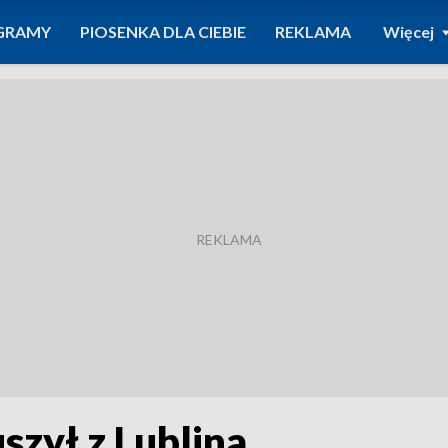
GRAMY
PIOSENKA DLA CIEBIE
REKLAMA
Więcej
szył z Lublina