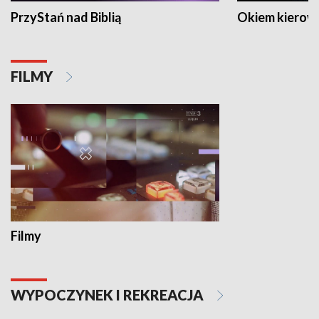
PrzyStań nad Biblią
Okiem kierow
FILMY
Filmy
WYPOCZYNEK I REKREACJA