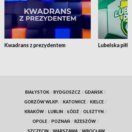
Kwadrans z prezydentem
Lubelska piłk
BIAŁYSTOK
/
BYDGOSZCZ
/
GDAŃSK
/
GORZÓW WLKP.
/
KATOWICE
/
KIELCE
/
KRAKÓW
/
LUBLIN
/
ŁÓDŹ
/
OLSZTYN
/
OPOLE
/
POZNAŃ
/
RZESZÓW
/
SZCZECIN
/
WARSZAWA
/
WROCŁAW