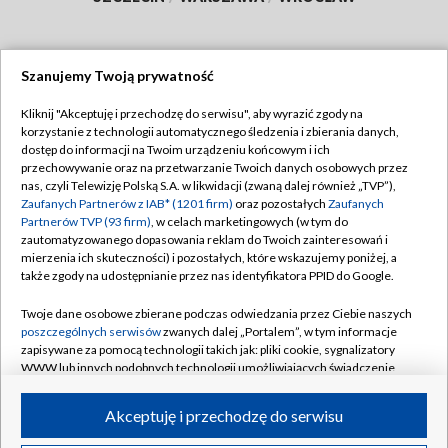
Szanujemy Twoją prywatność
Dołącz do nas:
Kliknij "Akceptuję i przechodzę do serwisu", aby wyrazić zgody na
korzystanie z technologii automatycznego śledzenia i zbierania danych,
TVP
dostęp do informacji na Twoim urządzeniu końcowym i ich
Abonament TVP
przechowywanie oraz na przetwarzanie Twoich danych osobowych przez
Regulamin TVP
nas, czyli Telewizję Polską S.A. w likwidacji (zwaną dalej również „TVP”),
Emisja w TVP
Polityka prywatności
Zaufanych Partnerów z IAB* (1201 firm)
oraz pozostałych
Zaufanych
Partnerów TVP (93 firm)
, w celach marketingowych (w tym do
Centrum informacji TVP
Moje zgody
zautomatyzowanego dopasowania reklam do Twoich zainteresowań i
mierzenia ich skuteczności) i pozostałych, które wskazujemy poniżej, a
Naziemna Telewizja Cyfrowa
Pomoc
także zgody na udostępnianie przez nas identyfikatora PPID do Google.
Sklep TVP
Biuro reklamy
Twoje dane osobowe zbierane podczas odwiedzania przez Ciebie naszych
Rada Programowa
Kontakt
poszczególnych serwisów
zwanych dalej „Portalem”, w tym informacje
zapisywane za pomocą technologii takich jak: pliki cookie, sygnalizatory
System NOS
WWW lub innych podobnych technologii umożliwiających świadczenie
dopasowanych i bezpiecznych usług, personalizację treści oraz reklam,
Informacje o nadawcy
Kanały
udostępnianie funkcji mediów społecznościowych oraz analizowanie
Akceptuję i przechodzę do serwisu
ruchu w Internecie.
Program dla prasy
©2026 Telewizja Polska S.A. w likwidacji