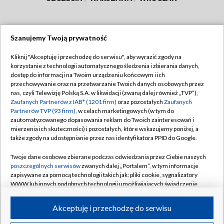
Szanujemy Twoją prywatność
Dołącz do nas:
Kliknij "Akceptuję i przechodzę do serwisu", aby wyrazić zgody na
korzystanie z technologii automatycznego śledzenia i zbierania danych,
TVP
dostęp do informacji na Twoim urządzeniu końcowym i ich
Abonament TVP
przechowywanie oraz na przetwarzanie Twoich danych osobowych przez
Regulamin TVP
nas, czyli Telewizję Polską S.A. w likwidacji (zwaną dalej również „TVP”),
Emisja w TVP
Polityka prywatności
Zaufanych Partnerów z IAB* (1201 firm)
oraz pozostałych
Zaufanych
Partnerów TVP (93 firm)
, w celach marketingowych (w tym do
Centrum informacji TVP
Moje zgody
zautomatyzowanego dopasowania reklam do Twoich zainteresowań i
mierzenia ich skuteczności) i pozostałych, które wskazujemy poniżej, a
Naziemna Telewizja Cyfrowa
Pomoc
także zgody na udostępnianie przez nas identyfikatora PPID do Google.
Sklep TVP
Biuro reklamy
Twoje dane osobowe zbierane podczas odwiedzania przez Ciebie naszych
Rada Programowa
Kontakt
poszczególnych serwisów
zwanych dalej „Portalem”, w tym informacje
zapisywane za pomocą technologii takich jak: pliki cookie, sygnalizatory
System NOS
WWW lub innych podobnych technologii umożliwiających świadczenie
dopasowanych i bezpiecznych usług, personalizację treści oraz reklam,
Informacje o nadawcy
Kanały
udostępnianie funkcji mediów społecznościowych oraz analizowanie
Akceptuję i przechodzę do serwisu
ruchu w Internecie.
Program dla prasy
©2026 Telewizja Polska S.A. w likwidacji