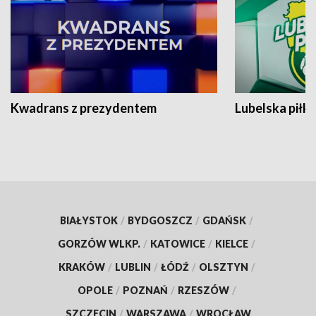
Kwadrans z prezydentem
Lubelska piłk
BIAŁYSTOK
/
BYDGOSZCZ
/
GDAŃSK
/
GORZÓW WLKP.
/
KATOWICE
/
KIELCE
/
KRAKÓW
/
LUBLIN
/
ŁÓDŹ
/
OLSZTYN
/
OPOLE
/
POZNAŃ
/
RZESZÓW
/
SZCZECIN
/
WARSZAWA
/
WROCŁAW