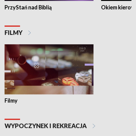
PrzyStań nad Biblią
Okiem kierow
FILMY
Filmy
WYPOCZYNEK I REKREACJA