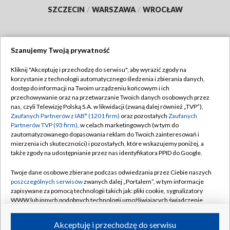
SZCZECIN
/
WARSZAWA
/
WROCŁAW
Szanujemy Twoją prywatność
Dołącz do nas:
Kliknij "Akceptuję i przechodzę do serwisu", aby wyrazić zgody na
korzystanie z technologii automatycznego śledzenia i zbierania danych,
TVP
dostęp do informacji na Twoim urządzeniu końcowym i ich
Abonament TVP
przechowywanie oraz na przetwarzanie Twoich danych osobowych przez
Regulamin TVP
nas, czyli Telewizję Polską S.A. w likwidacji (zwaną dalej również „TVP”),
Emisja w TVP
Polityka prywatności
Zaufanych Partnerów z IAB* (1201 firm)
oraz pozostałych
Zaufanych
Partnerów TVP (93 firm)
, w celach marketingowych (w tym do
Centrum informacji TVP
Moje zgody
zautomatyzowanego dopasowania reklam do Twoich zainteresowań i
mierzenia ich skuteczności) i pozostałych, które wskazujemy poniżej, a
Naziemna Telewizja Cyfrowa
Pomoc
także zgody na udostępnianie przez nas identyfikatora PPID do Google.
Sklep TVP
Biuro reklamy
Twoje dane osobowe zbierane podczas odwiedzania przez Ciebie naszych
Rada Programowa
Kontakt
poszczególnych serwisów
zwanych dalej „Portalem”, w tym informacje
zapisywane za pomocą technologii takich jak: pliki cookie, sygnalizatory
System NOS
WWW lub innych podobnych technologii umożliwiających świadczenie
dopasowanych i bezpiecznych usług, personalizację treści oraz reklam,
Informacje o nadawcy
Kanały
udostępnianie funkcji mediów społecznościowych oraz analizowanie
Akceptuję i przechodzę do serwisu
ruchu w Internecie.
Program dla prasy