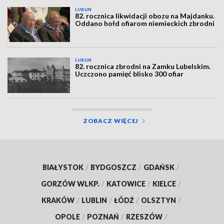
LUBLIN
82. rocznica likwidacji obozu na Majdanku.
Oddano hołd ofiarom niemieckich zbrodni
LUBLIN
82. rocznica zbrodni na Zamku Lubelskim.
Uczczono pamięć blisko 300 ofiar
ZOBACZ WIĘCEJ
BIAŁYSTOK
/
BYDGOSZCZ
/
GDAŃSK
/
GORZÓW WLKP.
/
KATOWICE
/
KIELCE
/
KRAKÓW
/
LUBLIN
/
ŁÓDŹ
/
OLSZTYN
/
OPOLE
/
POZNAŃ
/
RZESZÓW
/