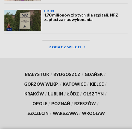
LUBLIN
170 milionów złotych dla szpitali. NFZ
zapłaci za nadwykonania
ZOBACZ WIĘCEJ
BIAŁYSTOK
/
BYDGOSZCZ
/
GDAŃSK
/
GORZÓW WLKP.
/
KATOWICE
/
KIELCE
/
KRAKÓW
/
LUBLIN
/
ŁÓDŹ
/
OLSZTYN
/
OPOLE
/
POZNAŃ
/
RZESZÓW
/
SZCZECIN
/
WARSZAWA
/
WROCŁAW