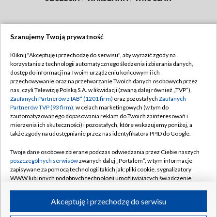
Szanujemy Twoją prywatność
Dołącz do nas:
Kliknij "Akceptuję i przechodzę do serwisu", aby wyrazić zgody na
korzystanie z technologii automatycznego śledzenia i zbierania danych,
TVP
dostęp do informacji na Twoim urządzeniu końcowym i ich
Abonament TVP
przechowywanie oraz na przetwarzanie Twoich danych osobowych przez
Regulamin TVP
nas, czyli Telewizję Polską S.A. w likwidacji (zwaną dalej również „TVP”),
Emisja w TVP
Polityka prywatności
Zaufanych Partnerów z IAB* (1201 firm)
oraz pozostałych
Zaufanych
Partnerów TVP (93 firm)
, w celach marketingowych (w tym do
Centrum informacji TVP
Moje zgody
zautomatyzowanego dopasowania reklam do Twoich zainteresowań i
mierzenia ich skuteczności) i pozostałych, które wskazujemy poniżej, a
Naziemna Telewizja Cyfrowa
Pomoc
także zgody na udostępnianie przez nas identyfikatora PPID do Google.
Sklep TVP
Biuro reklamy
Twoje dane osobowe zbierane podczas odwiedzania przez Ciebie naszych
Rada Programowa
Kontakt
poszczególnych serwisów
zwanych dalej „Portalem”, w tym informacje
zapisywane za pomocą technologii takich jak: pliki cookie, sygnalizatory
System NOS
WWW lub innych podobnych technologii umożliwiających świadczenie
dopasowanych i bezpiecznych usług, personalizację treści oraz reklam,
Informacje o nadawcy
Kanały
udostępnianie funkcji mediów społecznościowych oraz analizowanie
Akceptuję i przechodzę do serwisu
ruchu w Internecie.
Program dla prasy
©2026 Telewizja Polska S.A. w likwidacji