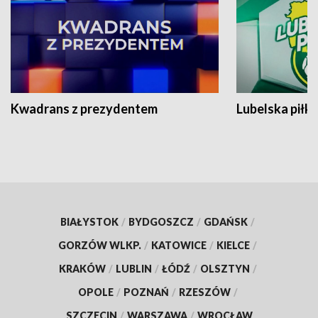
Kwadrans z prezydentem
Lubelska piłk
BIAŁYSTOK
/
BYDGOSZCZ
/
GDAŃSK
/
GORZÓW WLKP.
/
KATOWICE
/
KIELCE
/
KRAKÓW
/
LUBLIN
/
ŁÓDŹ
/
OLSZTYN
/
OPOLE
/
POZNAŃ
/
RZESZÓW
/
SZCZECIN
/
WARSZAWA
/
WROCŁAW