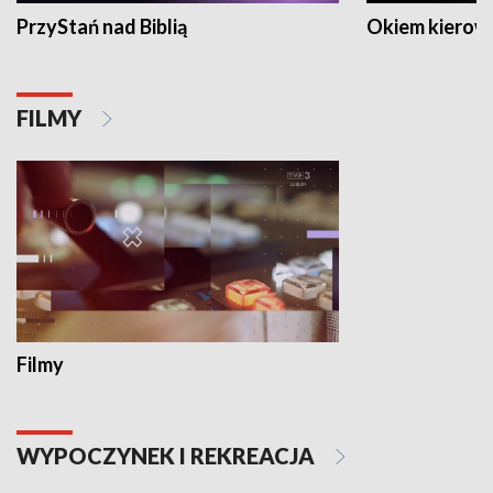
PrzyStań nad Biblią
Okiem kierow
FILMY
Filmy
WYPOCZYNEK I REKREACJA