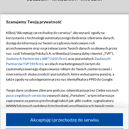
Szanujemy Twoją prywatność
Dołącz do nas:
Kliknij "Akceptuję i przechodzę do serwisu", aby wyrazić zgody na
korzystanie z technologii automatycznego śledzenia i zbierania danych,
TVP
dostęp do informacji na Twoim urządzeniu końcowym i ich
Abonament TVP
przechowywanie oraz na przetwarzanie Twoich danych osobowych przez
Regulamin TVP
nas, czyli Telewizję Polską S.A. w likwidacji (zwaną dalej również „TVP”),
Emisja w TVP
Polityka prywatności
Zaufanych Partnerów z IAB* (1201 firm)
oraz pozostałych
Zaufanych
Partnerów TVP (93 firm)
, w celach marketingowych (w tym do
Centrum informacji TVP
Moje zgody
zautomatyzowanego dopasowania reklam do Twoich zainteresowań i
mierzenia ich skuteczności) i pozostałych, które wskazujemy poniżej, a
Naziemna Telewizja Cyfrowa
Pomoc
także zgody na udostępnianie przez nas identyfikatora PPID do Google.
Sklep TVP
Biuro reklamy
Twoje dane osobowe zbierane podczas odwiedzania przez Ciebie naszych
Rada Programowa
Kontakt
poszczególnych serwisów
zwanych dalej „Portalem”, w tym informacje
zapisywane za pomocą technologii takich jak: pliki cookie, sygnalizatory
System NOS
WWW lub innych podobnych technologii umożliwiających świadczenie
dopasowanych i bezpiecznych usług, personalizację treści oraz reklam,
Informacje o nadawcy
Kanały
udostępnianie funkcji mediów społecznościowych oraz analizowanie
Akceptuję i przechodzę do serwisu
ruchu w Internecie.
Program dla prasy
©2026 Telewizja Polska S.A. w likwidacji