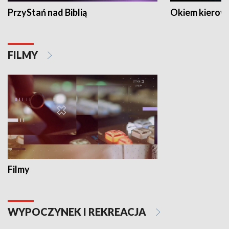
PrzyStań nad Biblią
Okiem kierow
FILMY
Filmy
WYPOCZYNEK I REKREACJA