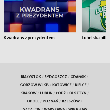
Kwadrans z prezydentem
Lubelska piłk
BIAŁYSTOK
/
BYDGOSZCZ
/
GDAŃSK
/
GORZÓW WLKP.
/
KATOWICE
/
KIELCE
/
KRAKÓW
/
LUBLIN
/
ŁÓDŹ
/
OLSZTYN
/
OPOLE
/
POZNAŃ
/
RZESZÓW
/
SZCZECIN
/
WARSZAWA
/
WROCŁAW