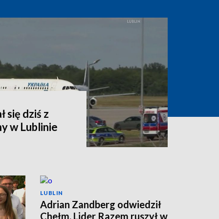
 się dziś z
y w Lublinie
LUBLIN
Adrian Zandberg odwiedził
Chełm. Lider Razem ruszył w