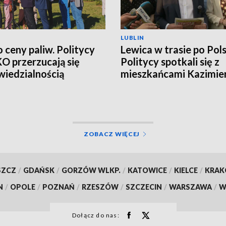
LUBLIN
o ceny paliw. Politycy
Lewica w trasie po Pols
 KO przerzucają się
Politycy spotkali się z
iedzialnością
mieszkańcami Kazimie
Dolnego
ZOBACZ WIĘCEJ
SZCZ
/
GDAŃSK
/
GORZÓW WLKP.
/
KATOWICE
/
KIELCE
/
KRA
N
/
OPOLE
/
POZNAŃ
/
RZESZÓW
/
SZCZECIN
/
WARSZAWA
/
W
Dołącz do nas: