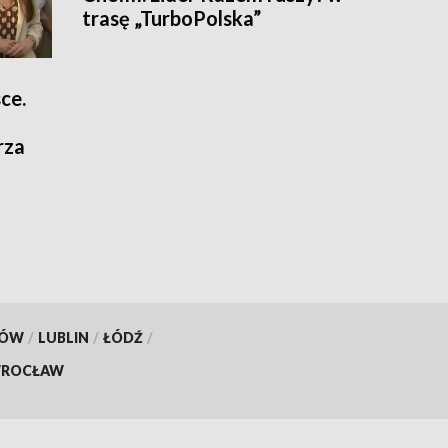
trasę „TurboPolska”
ce.
rza
KÓW
/
LUBLIN
/
ŁÓDŹ
/
ROCŁAW