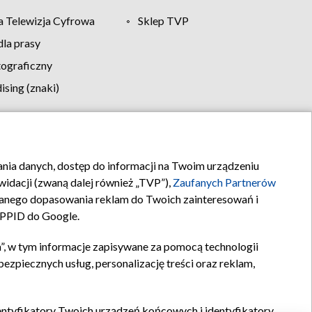
 Telewizja Cyfrowa
Sklep TVP
la prasy
tograficzny
sing (znaki)
klamy
Kontakt
rania danych, dostęp do informacji na Twoim urządzeniu
idacji (zwaną dalej również „TVP”),
Zaufanych Partnerów
anego dopasowania reklam do Twoich zainteresowań i
a PPID do Google.
”, w tym informacje zapisywane za pomocą technologii
zpiecznych usług, personalizację treści oraz reklam,
identyfikatory Twoich urządzeń końcowych i identyfikatory