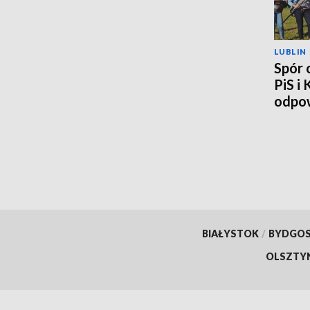
LUBLIN
Spór 
PiS i
odpow
BIAŁYSTOK
/
BYDGO
OLSZTY