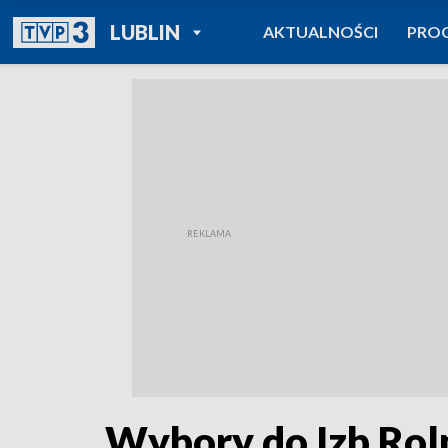
POWRÓT DO
LUBLIN
AKTUALNOŚCI
PRO
TVP REGIONY
Wybory do Izb Rol