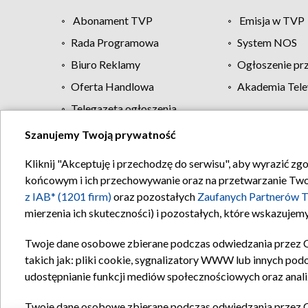
Abonament TVP
Emisja w TVP
Rada Programowa
System NOS
Biuro Reklamy
Ogłoszenie pr
Oferta Handlowa
Akademia Tele
Telegazeta ogłoszenia
Szanujemy Twoją prywatność
Regulamin TVP
Kliknij "Akceptuję i przechodzę do serwisu", aby wyrazić zg
końcowym i ich przechowywanie oraz na przetwarzanie Twoich
z IAB* (1201 firm)
oraz pozostałych
Zaufanych Partnerów T
mierzenia ich skuteczności) i pozostałych, które wskazujemy
Twoje dane osobowe zbierane podczas odwiedzania przez 
takich jak: pliki cookie, sygnalizatory WWW lub innych pod
udostępnianie funkcji mediów społecznościowych oraz anali
Twoje dane osobowe zbierane podczas odwiedzania przez 