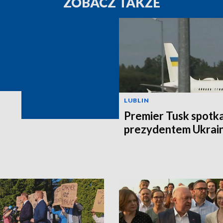
ZOBACZ TAKŻE
LUBLIN
Premier Tusk spotkał
prezydentem Ukrain