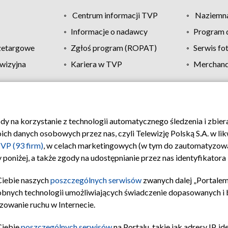
Centrum informacji TVP
Naziemna
Informacje o nadawcy
Program d
zetargowe
Zgłoś program (ROPAT)
Serwis fo
wizyjna
Kariera w TVP
Merchandi
Polityka prywatności
Moje zgody
Pomoc
Biuro re
ody na korzystanie z technologii automatycznego śledzenia i zbie
 danych osobowych przez nas, czyli Telewizję Polską S.A. w likw
VP (93 firm)
, w celach marketingowych (w tym do zautomatyzow
 poniżej, a także zgody na udostępnianie przez nas identyfikator
Ciebie naszych
poszczególnych serwisów
zwanych dalej „Portalem
obnych technologii umożliwiających świadczenie dopasowanych i be
zowanie ruchu w Internecie.
Ciebie
poszczególnych serwisów
na Portalu, takie jak adresy IP, 