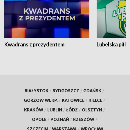
Kwadrans z prezydentem
Lubelska piłk
BIAŁYSTOK
/
BYDGOSZCZ
/
GDAŃSK
/
GORZÓW WLKP.
/
KATOWICE
/
KIELCE
/
KRAKÓW
/
LUBLIN
/
ŁÓDŹ
/
OLSZTYN
/
OPOLE
/
POZNAŃ
/
RZESZÓW
/
SZCZECIN
/
WARSZAWA
/
WROCŁAW