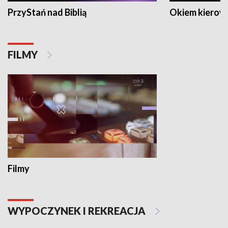
PrzyStań nad Biblią
Okiem kierow
FILMY
Filmy
WYPOCZYNEK I REKREACJA