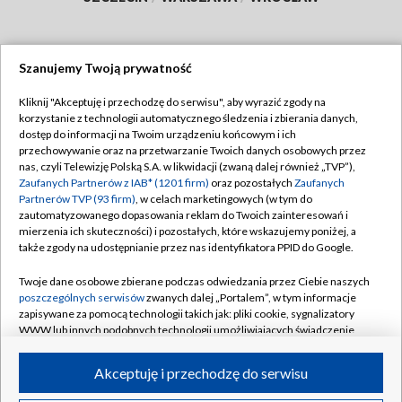
Szanujemy Twoją prywatność
Dołącz do nas:
Kliknij "Akceptuję i przechodzę do serwisu", aby wyrazić zgody na
korzystanie z technologii automatycznego śledzenia i zbierania danych,
TVP
dostęp do informacji na Twoim urządzeniu końcowym i ich
Abonament TVP
przechowywanie oraz na przetwarzanie Twoich danych osobowych przez
Regulamin TVP
nas, czyli Telewizję Polską S.A. w likwidacji (zwaną dalej również „TVP”),
Emisja w TVP
Polityka prywatności
Zaufanych Partnerów z IAB* (1201 firm)
oraz pozostałych
Zaufanych
Partnerów TVP (93 firm)
, w celach marketingowych (w tym do
Centrum informacji TVP
Moje zgody
zautomatyzowanego dopasowania reklam do Twoich zainteresowań i
mierzenia ich skuteczności) i pozostałych, które wskazujemy poniżej, a
Naziemna Telewizja Cyfrowa
Pomoc
także zgody na udostępnianie przez nas identyfikatora PPID do Google.
Sklep TVP
Biuro reklamy
Twoje dane osobowe zbierane podczas odwiedzania przez Ciebie naszych
Rada Programowa
Kontakt
poszczególnych serwisów
zwanych dalej „Portalem”, w tym informacje
zapisywane za pomocą technologii takich jak: pliki cookie, sygnalizatory
System NOS
WWW lub innych podobnych technologii umożliwiających świadczenie
dopasowanych i bezpiecznych usług, personalizację treści oraz reklam,
Informacje o nadawcy
Kanały
udostępnianie funkcji mediów społecznościowych oraz analizowanie
Akceptuję i przechodzę do serwisu
ruchu w Internecie.
Program dla prasy
©2026 Telewizja Polska S.A. w likwidacji