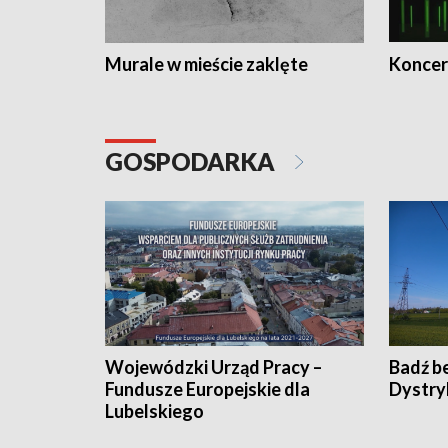
Murale w mieście zaklęte
Koncer
GOSPODARKA
Wojewódzki Urząd Pracy –
Badź b
Fundusze Europejskie dla
Dystry
Lubelskiego