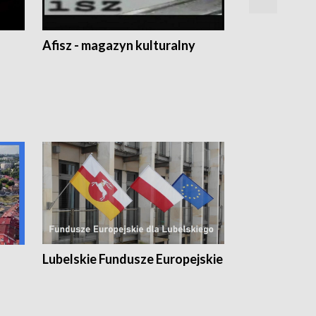
Afisz - magazyn kulturalny
Zobacz, co s
Lubelskie Fundusze Europejskie