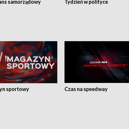
ans samorządowy
Tydzień w polityce
yn sportowy
Czas na speedway