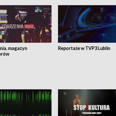
nia, magazyn
Reportaże w TVP3 Lublin
erów