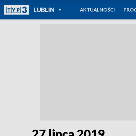
POWRÓT DO
LUBLIN
AKTUALNOŚCI
PRO
TVP REGIONY
27 lipca 2019