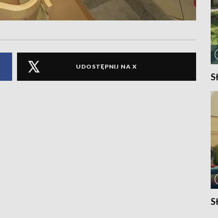
UDOSTĘPNIJ NA X
S
S