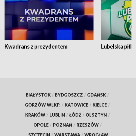
Kwadrans z prezydentem
Lubelska piłk
BIAŁYSTOK
/
BYDGOSZCZ
/
GDAŃSK
/
GORZÓW WLKP.
/
KATOWICE
/
KIELCE
/
KRAKÓW
/
LUBLIN
/
ŁÓDŹ
/
OLSZTYN
/
OPOLE
/
POZNAŃ
/
RZESZÓW
/
SZCZECIN
/
WARSZAWA
/
WROCŁAW