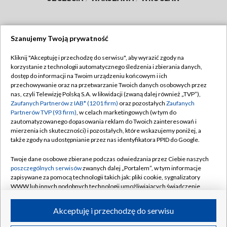
Szanujemy Twoją prywatność
Dołącz do nas:
Kliknij "Akceptuję i przechodzę do serwisu", aby wyrazić zgody na
korzystanie z technologii automatycznego śledzenia i zbierania danych,
TVP
dostęp do informacji na Twoim urządzeniu końcowym i ich
Abonament TVP
przechowywanie oraz na przetwarzanie Twoich danych osobowych przez
Regulamin TVP
nas, czyli Telewizję Polską S.A. w likwidacji (zwaną dalej również „TVP”),
Emisja w TVP
Polityka prywatności
Zaufanych Partnerów z IAB* (1201 firm)
oraz pozostałych
Zaufanych
Partnerów TVP (93 firm)
, w celach marketingowych (w tym do
Centrum informacji TVP
Moje zgody
zautomatyzowanego dopasowania reklam do Twoich zainteresowań i
mierzenia ich skuteczności) i pozostałych, które wskazujemy poniżej, a
Naziemna Telewizja Cyfrowa
Pomoc
także zgody na udostępnianie przez nas identyfikatora PPID do Google.
Sklep TVP
Biuro reklamy
Twoje dane osobowe zbierane podczas odwiedzania przez Ciebie naszych
Rada Programowa
Kontakt
poszczególnych serwisów
zwanych dalej „Portalem”, w tym informacje
zapisywane za pomocą technologii takich jak: pliki cookie, sygnalizatory
System NOS
WWW lub innych podobnych technologii umożliwiających świadczenie
dopasowanych i bezpiecznych usług, personalizację treści oraz reklam,
Informacje o nadawcy
Kanały
udostępnianie funkcji mediów społecznościowych oraz analizowanie
Akceptuję i przechodzę do serwisu
ruchu w Internecie.
Program dla prasy
©2026 Telewizja Polska S.A. w likwidacji