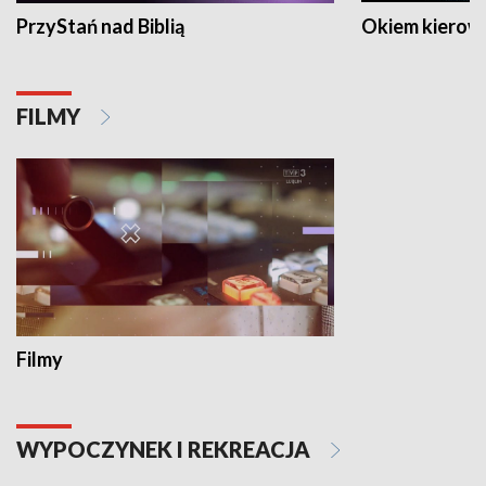
PrzyStań nad Biblią
Okiem kierow
FILMY
Filmy
WYPOCZYNEK I REKREACJA