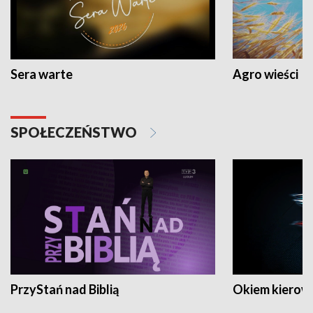
Sera warte
Agro wieści
SPOŁECZEŃSTWO
PrzyStań nad Biblią
Okiem kierow