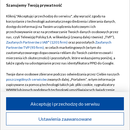
Szanujemy Twoją prywatność
Dołącz do nas:
Kliknij "Akceptuję i przechodzę do serwisu", aby wyrazić zgody na
korzystanie z technologii automatycznego śledzenia i zbierania danych,
TVP
dostęp do informacji na Twoim urządzeniu końcowym i ich
Abonament TVP
przechowywanie oraz na przetwarzanie Twoich danych osobowych przez
Regulamin TVP
nas, czyli Telewizję Polską S.A. w likwidacji (zwaną dalej również „TVP”),
Emisja w TVP
Polityka prywatności
Zaufanych Partnerów z IAB* (1201 firm)
oraz pozostałych
Zaufanych
Partnerów TVP (93 firm)
, w celach marketingowych (w tym do
Centrum informacji TVP
Moje zgody
zautomatyzowanego dopasowania reklam do Twoich zainteresowań i
mierzenia ich skuteczności) i pozostałych, które wskazujemy poniżej, a
Naziemna Telewizja Cyfrowa
Pomoc
także zgody na udostępnianie przez nas identyfikatora PPID do Google.
Sklep TVP
Biuro reklamy
Twoje dane osobowe zbierane podczas odwiedzania przez Ciebie naszych
Rada Programowa
Kontakt
poszczególnych serwisów
zwanych dalej „Portalem”, w tym informacje
zapisywane za pomocą technologii takich jak: pliki cookie, sygnalizatory
System NOS
WWW lub innych podobnych technologii umożliwiających świadczenie
dopasowanych i bezpiecznych usług, personalizację treści oraz reklam,
Informacje o nadawcy
Kanały
udostępnianie funkcji mediów społecznościowych oraz analizowanie
Akceptuję i przechodzę do serwisu
ruchu w Internecie.
Program dla prasy
©2026 Telewizja Polska S.A. w likwidacji
Biuro Reklamy
Twoje dane osobowe zbierane podczas odwiedzania przez Ciebie
Ustawienia zaawansowane
poszczególnych serwisów
na Portalu, takie jak adresy IP, identyfikatory
Ogłoszenie przetargowe
Twoich urządzeń końcowych i identyfikatory plików cookie, informacje o