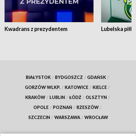
Kwadrans z prezydentem
Lubelska piłk
BIAŁYSTOK
/
BYDGOSZCZ
/
GDAŃSK
/
GORZÓW WLKP.
/
KATOWICE
/
KIELCE
/
KRAKÓW
/
LUBLIN
/
ŁÓDŹ
/
OLSZTYN
/
OPOLE
/
POZNAŃ
/
RZESZÓW
/
SZCZECIN
/
WARSZAWA
/
WROCŁAW