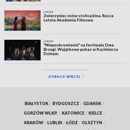
LUBLIN
Zwierzyniec znów stolicą kina. Rusza
Letnia Akademia Filmowa
LUBLIN
"Nieposkromienie" na festiwalu Dwa
Brzegi. Wyjątkowy pokaz w Kazimierzu
Dolnym
ZOBACZ WIĘCEJ
BIAŁYSTOK
/
BYDGOSZCZ
/
GDAŃSK
/
GORZÓW WLKP.
/
KATOWICE
/
KIELCE
/
KRAKÓW
/
LUBLIN
/
ŁÓDŹ
/
OLSZTYN
/