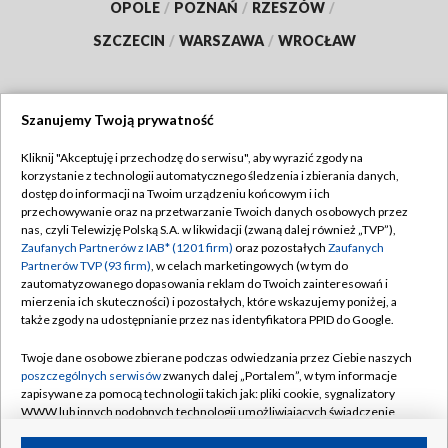
OPOLE
/
POZNAŃ
/
RZESZÓW
/
SZCZECIN
/
WARSZAWA
/
WROCŁAW
Szanujemy Twoją prywatność
Dołącz do nas:
Kliknij "Akceptuję i przechodzę do serwisu", aby wyrazić zgody na
korzystanie z technologii automatycznego śledzenia i zbierania danych,
TVP
dostęp do informacji na Twoim urządzeniu końcowym i ich
Abonament TVP
przechowywanie oraz na przetwarzanie Twoich danych osobowych przez
Regulamin TVP
nas, czyli Telewizję Polską S.A. w likwidacji (zwaną dalej również „TVP”),
Emisja w TVP
Polityka prywatności
Zaufanych Partnerów z IAB* (1201 firm)
oraz pozostałych
Zaufanych
Partnerów TVP (93 firm)
, w celach marketingowych (w tym do
Centrum informacji TVP
Moje zgody
zautomatyzowanego dopasowania reklam do Twoich zainteresowań i
mierzenia ich skuteczności) i pozostałych, które wskazujemy poniżej, a
Naziemna Telewizja Cyfrowa
Pomoc
także zgody na udostępnianie przez nas identyfikatora PPID do Google.
Sklep TVP
Biuro reklamy
Twoje dane osobowe zbierane podczas odwiedzania przez Ciebie naszych
Rada Programowa
Kontakt
poszczególnych serwisów
zwanych dalej „Portalem”, w tym informacje
zapisywane za pomocą technologii takich jak: pliki cookie, sygnalizatory
System NOS
WWW lub innych podobnych technologii umożliwiających świadczenie
dopasowanych i bezpiecznych usług, personalizację treści oraz reklam,
Informacje o nadawcy
Kanały
udostępnianie funkcji mediów społecznościowych oraz analizowanie