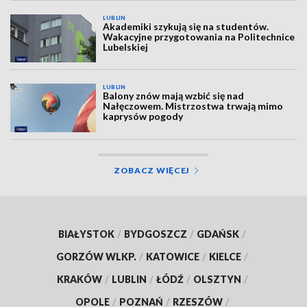
LUBLIN
Akademiki szykują się na studentów.
Wakacyjne przygotowania na Politechnice
Lubelskiej
LUBLIN
Balony znów mają wzbić się nad
Nałęczowem. Mistrzostwa trwają mimo
kaprysów pogody
ZOBACZ WIĘCEJ
BIAŁYSTOK
/
BYDGOSZCZ
/
GDAŃSK
/
GORZÓW WLKP.
/
KATOWICE
/
KIELCE
/
KRAKÓW
/
LUBLIN
/
ŁÓDŹ
/
OLSZTYN
/
OPOLE
/
POZNAŃ
/
RZESZÓW
/