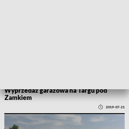
POWRÓT DO
LUBLIN
TVP REGIONY
Wyprzedaż garażowa na Targu pod
Zamkiem
2019-07-21