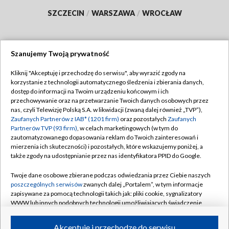
SZCZECIN
/
WARSZAWA
/
WROCŁAW
Szanujemy Twoją prywatność
Dołącz do nas:
Kliknij "Akceptuję i przechodzę do serwisu", aby wyrazić zgody na
korzystanie z technologii automatycznego śledzenia i zbierania danych,
TVP
dostęp do informacji na Twoim urządzeniu końcowym i ich
Abonament TVP
przechowywanie oraz na przetwarzanie Twoich danych osobowych przez
Regulamin TVP
nas, czyli Telewizję Polską S.A. w likwidacji (zwaną dalej również „TVP”),
Emisja w TVP
Polityka prywatności
Zaufanych Partnerów z IAB* (1201 firm)
oraz pozostałych
Zaufanych
Partnerów TVP (93 firm)
, w celach marketingowych (w tym do
Centrum informacji TVP
Moje zgody
zautomatyzowanego dopasowania reklam do Twoich zainteresowań i
mierzenia ich skuteczności) i pozostałych, które wskazujemy poniżej, a
Naziemna Telewizja Cyfrowa
Pomoc
także zgody na udostępnianie przez nas identyfikatora PPID do Google.
Sklep TVP
Biuro reklamy
Twoje dane osobowe zbierane podczas odwiedzania przez Ciebie naszych
Rada Programowa
Kontakt
poszczególnych serwisów
zwanych dalej „Portalem”, w tym informacje
zapisywane za pomocą technologii takich jak: pliki cookie, sygnalizatory
System NOS
WWW lub innych podobnych technologii umożliwiających świadczenie
dopasowanych i bezpiecznych usług, personalizację treści oraz reklam,
Informacje o nadawcy
Kanały
udostępnianie funkcji mediów społecznościowych oraz analizowanie
Akceptuję i przechodzę do serwisu