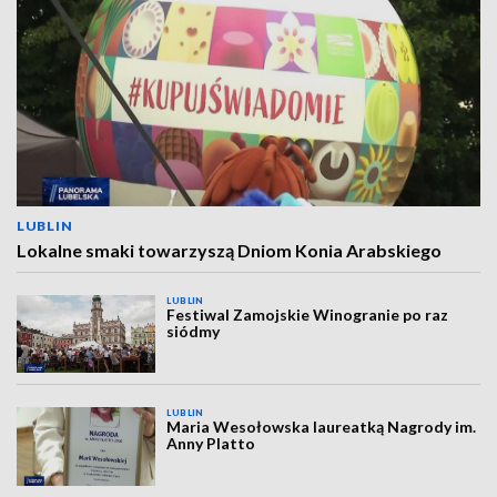
LUBLIN
Lokalne smaki towarzyszą Dniom Konia Arabskiego
LUBLIN
Festiwal Zamojskie Winogranie po raz
siódmy
LUBLIN
Maria Wesołowska laureatką Nagrody im.
Anny Platto