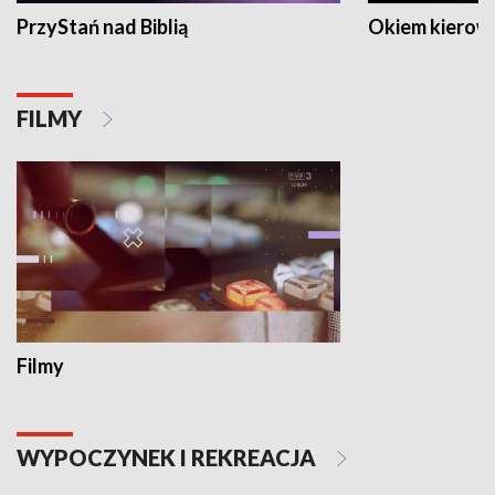
PrzyStań nad Biblią
Okiem kierow
FILMY
Filmy
WYPOCZYNEK I REKREACJA