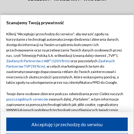
Szanujemy Twoją prywatność
Dołącz do nas:
Kliknij "Akceptuję i przechodzę do serwisu", aby wyrazić zgody na
korzystanie z technologii automatycznego śledzenia i zbierania danych,
TVP
dostęp do informacji na Twoim urządzeniu końcowym i ich
Abonament TVP
przechowywanie oraz na przetwarzanie Twoich danych osobowych przez
Regulamin TVP
nas, czyli Telewizję Polską S.A. w likwidacji (zwaną dalej również „TVP”),
Emisja w TVP
Polityka prywatności
Zaufanych Partnerów z IAB* (1201 firm)
oraz pozostałych
Zaufanych
Partnerów TVP (93 firm)
, w celach marketingowych (w tym do
Centrum informacji TVP
Moje zgody
zautomatyzowanego dopasowania reklam do Twoich zainteresowań i
mierzenia ich skuteczności) i pozostałych, które wskazujemy poniżej, a
Naziemna Telewizja Cyfrowa
Pomoc
także zgody na udostępnianie przez nas identyfikatora PPID do Google.
Sklep TVP
Biuro reklamy
Twoje dane osobowe zbierane podczas odwiedzania przez Ciebie naszych
Rada Programowa
Kontakt
poszczególnych serwisów
zwanych dalej „Portalem”, w tym informacje
zapisywane za pomocą technologii takich jak: pliki cookie, sygnalizatory
System NOS
WWW lub innych podobnych technologii umożliwiających świadczenie
dopasowanych i bezpiecznych usług, personalizację treści oraz reklam,
Informacje o nadawcy
Kanały
udostępnianie funkcji mediów społecznościowych oraz analizowanie
Akceptuję i przechodzę do serwisu
ruchu w Internecie.
Program dla prasy
©2026 Telewizja Polska S.A. w likwidacji