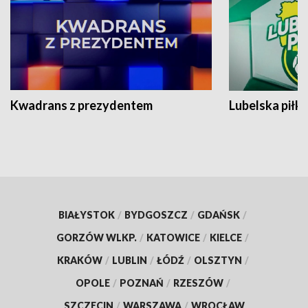
Kwadrans z prezydentem
Lubelska piłk
BIAŁYSTOK
/
BYDGOSZCZ
/
GDAŃSK
/
GORZÓW WLKP.
/
KATOWICE
/
KIELCE
/
KRAKÓW
/
LUBLIN
/
ŁÓDŹ
/
OLSZTYN
/
OPOLE
/
POZNAŃ
/
RZESZÓW
/
SZCZECIN
/
WARSZAWA
/
WROCŁAW