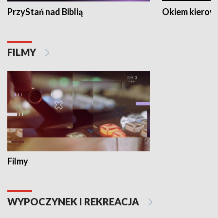
PrzyStań nad Biblią
Okiem kierow
FILMY
Filmy
WYPOCZYNEK I REKREACJA