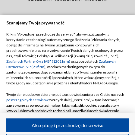
Szanujemy Twoją prywatność
Dołącz do nas:
Kliknij "Akceptuję i przechodzę do serwisu", aby wyrazić zgody na
korzystanie z technologii automatycznego śledzenia i zbierania danych,
TVP
dostęp do informacji na Twoim urządzeniu końcowym i ich
Abonament TVP
przechowywanie oraz na przetwarzanie Twoich danych osobowych przez
Regulamin TVP
nas, czyli Telewizję Polską S.A. w likwidacji (zwaną dalej również „TVP”),
Emisja w TVP
Polityka prywatności
Zaufanych Partnerów z IAB* (1201 firm)
oraz pozostałych
Zaufanych
Partnerów TVP (93 firm)
, w celach marketingowych (w tym do
Centrum informacji TVP
Moje zgody
zautomatyzowanego dopasowania reklam do Twoich zainteresowań i
mierzenia ich skuteczności) i pozostałych, które wskazujemy poniżej, a
Naziemna Telewizja Cyfrowa
Pomoc
także zgody na udostępnianie przez nas identyfikatora PPID do Google.
Sklep TVP
Biuro reklamy
Twoje dane osobowe zbierane podczas odwiedzania przez Ciebie naszych
Rada Programowa
Kontakt
poszczególnych serwisów
zwanych dalej „Portalem”, w tym informacje
zapisywane za pomocą technologii takich jak: pliki cookie, sygnalizatory
System NOS
WWW lub innych podobnych technologii umożliwiających świadczenie
dopasowanych i bezpiecznych usług, personalizację treści oraz reklam,
Informacje o nadawcy
Kanały
udostępnianie funkcji mediów społecznościowych oraz analizowanie
Akceptuję i przechodzę do serwisu
ruchu w Internecie.
Program dla prasy
©2026 Telewizja Polska S.A. w likwidacji