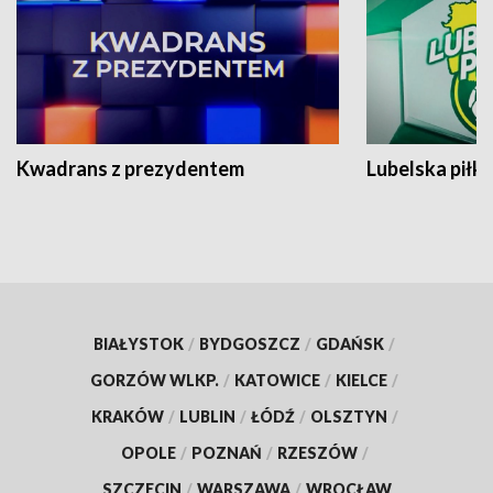
Kwadrans z prezydentem
Lubelska piłk
BIAŁYSTOK
/
BYDGOSZCZ
/
GDAŃSK
/
GORZÓW WLKP.
/
KATOWICE
/
KIELCE
/
KRAKÓW
/
LUBLIN
/
ŁÓDŹ
/
OLSZTYN
/
OPOLE
/
POZNAŃ
/
RZESZÓW
/
SZCZECIN
/
WARSZAWA
/
WROCŁAW